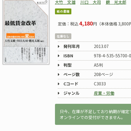
大竹 文雄
川口 大司
鶴 光太郎
紙の書籍
4,180
定価：税込
円（本体価格 3,800
在庫なし
発刊年月
2013.07
ISBN
978-4-535-55700-
判型
A5判
ページ数
208ページ
Cコード
C3033
ジャンル
産業・労働
只今、在庫が不足しており納期が確定
オンラインでの受付ができません。