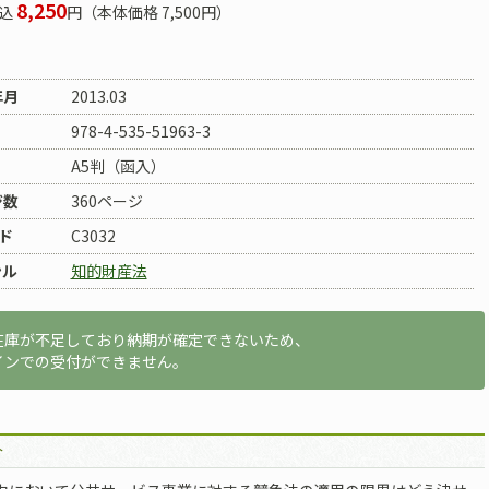
8,250
込
円（本体価格 7,500円）
年月
2013.03
978-4-535-51963-3
A5判（函入）
ジ数
360ページ
ド
C3032
ンル
知的財産法
在庫が不足しており納期が確定できないため、
インでの受付ができません。
介