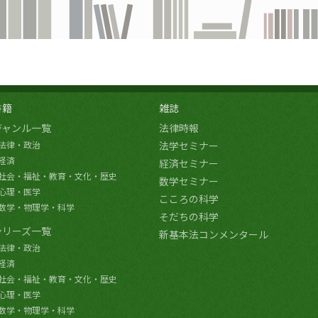
書籍
雑誌
ジャンル一覧
法律時報
法律・政治
法学セミナー
経済
経済セミナー
社会・福祉・教育・文化・歴史
数学セミナー
心理・医学
こころの科学
数学・物理学・科学
そだちの科学
シリーズ一覧
新基本法コンメンタール
法律・政治
経済
社会・福祉・教育・文化・歴史
心理・医学
数学・物理学・科学