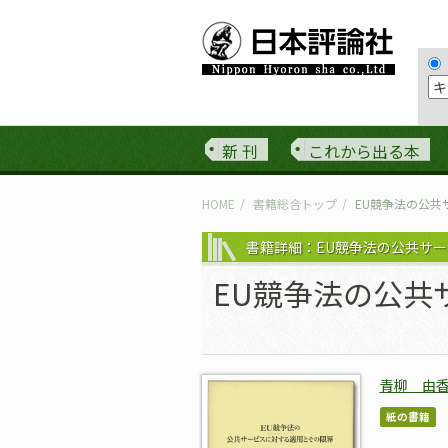
新 刊
これから出る本
HOME
書籍総合トップ
EU競争法の公共
書籍詳細：EU競争法の公共サ
EU競争法の公共
青柳 由
紙の書籍