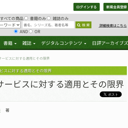
ログインする
新規会員登録
すべての商品
書籍のみ
雑誌のみ
検 索
詳細検索はこちら
AND
OR
書籍
雑誌
デジタルコンテンツ
日評アーカイブ
サービスに対する適用とその限界
ービスに対する適用とその限界
サービスに対する適用とその限界
香
著