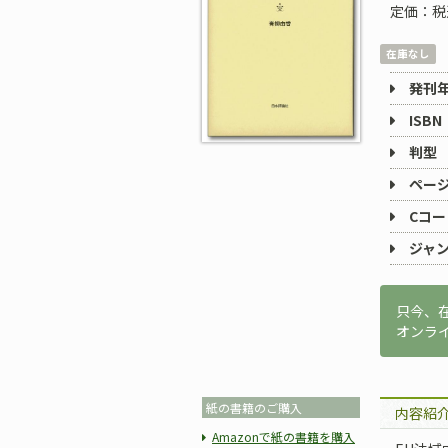
定価：税
在庫なし
発刊
ISBN
判型
ペー
Cコー
ジャ
只今、
オンラ
紙の書籍のご購入
内容紹
Amazonで紙の書籍を購入