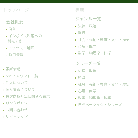
トップページ
書籍
ジャンル一覧
会社概要
法律・政治
沿革
経済
インボイス制度への
社会・福祉・教育・文化・歴史
弊社方針
心理・医学
アクセス・地図
数学・物理学・科学
採用情報
シリーズ一覧
更新情報
法律・政治
SNSアカウント一覧
経済
注文について
社会・福祉・教育・文化・歴史
個人情報について
心理・医学
特定商取引法に関する表示
数学・物理学・科学
リンクポリシー
日評ベーシック・シリーズ
お問い合わせ
サイトマップ