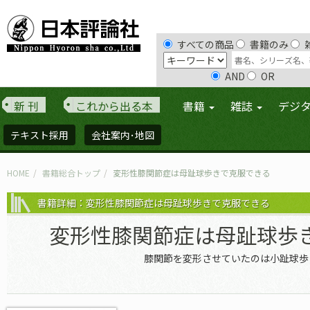
すべての商品
書籍のみ
AND
OR
新 刊
これから出る本
書籍
雑誌
デジ
テキスト採用
会社案内･地図
HOME
書籍総合トップ
変形性膝関節症は母趾球歩きで克服できる
書籍詳細：変形性膝関節症は母趾球歩きで克服できる
変形性膝関節症は母趾球歩
膝関節を変形させていたのは小趾球歩