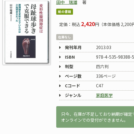
田中 瑞雄
著
紙の書籍
2,420
定価：税込
円（本体価格 2,200
在庫なし
発刊年月
2013.03
ISBN
978-4-535-98388-
判型
四六判
ページ数
336ページ
Cコード
C47
ジャンル
家庭医学
只今、在庫が不足しており納期が確定
オンラインでの受付ができません。