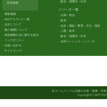
数学・物理学・科学
採用情報
シリーズ一覧
更新情報
法律・政治
SNSアカウント一覧
経済
注文について
社会・福祉・教育・文化・歴史
個人情報について
心理・医学
特定商取引法に関する表示
数学・物理学・科学
リンクポリシー
日評ベーシック・シリーズ
お問い合わせ
サイトマップ
本ホームページに記載の文章・画像・写真
Copyright(C) NIPPON