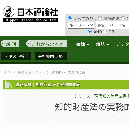
すべての商品
書籍のみ
AND
OR
新 刊
これから出る本
書籍
雑誌
デジ
テキスト採用
会社案内･地図
HOME
書籍総合トップ
知的財産法の実務的発展
書籍詳細：知的財産法の実務的発展
シリーズ：
現代知的財産法講
知的財産法の実務