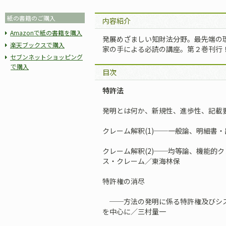
紙の書籍のご購入
内容紹介
Amazonで紙の書籍を購入
発展めざましい知財法分野。最先端の
楽天ブックスで購入
家の手による必読の講座。第２巻刊行
セブンネットショッピング
で購入
目次
特許法
発明とは何か、新規性、進歩性、記載
クレーム解釈(1)──一般論、明細書
クレーム解釈(2)──均等論、機能的
ス・クレーム／東海林保
特許権の消尽
──方法の発明に係る特許権及びシス
を中心に／三村量一