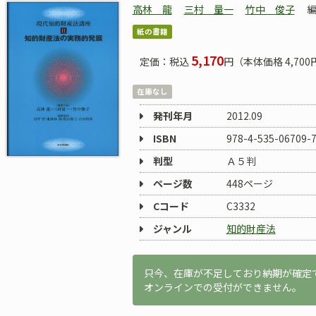
高林 龍
三村 量一
竹中 俊子
紙の書籍
5,170
定価：税込
円（本体価格 4,700
在庫なし
発刊年月
2012.09
ISBN
978-4-535-06709-
判型
Ａ５判
ページ数
448ページ
Cコード
C3332
ジャンル
知的財産法
只今、在庫が不足しており納期が確定
オンラインでの受付ができません。