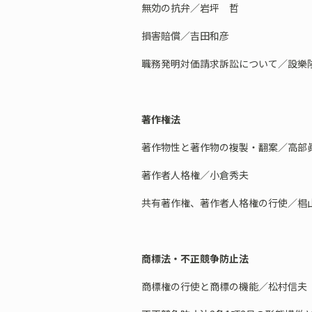
無効の抗弁／岩坪 哲
損害賠償／吉田和彦
職務発明対価請求訴訟について／設樂
著作権法
著作物性と著作物の複製・翻案／高部
著作者人格権／小倉秀夫
共有著作権、著作者人格権の行使／椙
商標法・不正競争防止法
商標権の行使と商標の機能／松村信夫