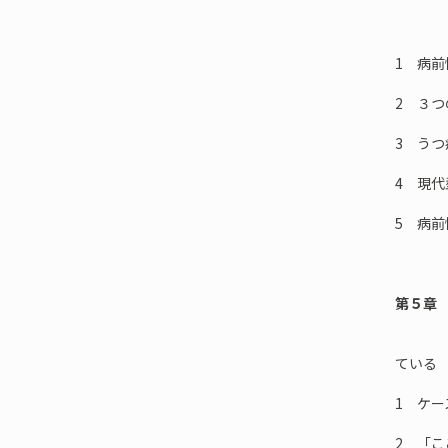
──う
1 病
2 ３
3 う
4 現
5 病
第５章
──う
ている
1 ケ
2 「