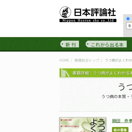
新 刊
これから出る本
HOME
書籍総合トップ
うつ病がよくわ
書籍詳細：うつ病がよくわかる
う
うつ病の本質・
鍋田 恭
紙の書籍