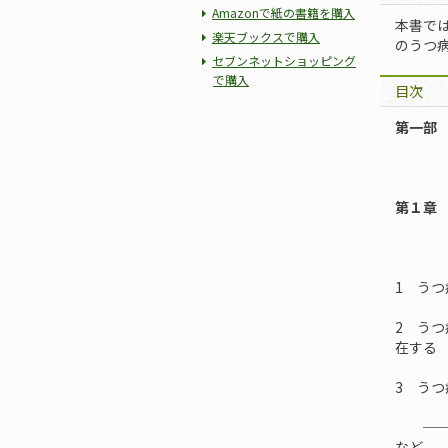
Amazonで紙の書籍を購入
本書で
楽天ブックスで購入
のうつ
セブンネットショッピング
で購入
目次
第一部
第１章
──う
1 う
2 う
在する
3 う
──う
など