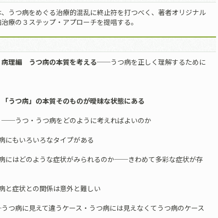
は、うつ病をめぐる治療的混乱に終止符を打つべく、著者オリジナル
病治療の３ステップ・アプローチを提唱する。
 病理編 うつ病の本質を考える
──うつ病を正しく理解するために
 「うつ病」の本質そのものが曖昧な状態にある
つ・うつ病をどのように考えればよいのか
つ病にもいろいろなタイプがある
つ病にはどのような症状がみられるのか──きわめて多彩な症状が存
つ病と症状との関係は意外と難しい
つ病に見えて違うケース・うつ病には見えなくてうつ病のケース