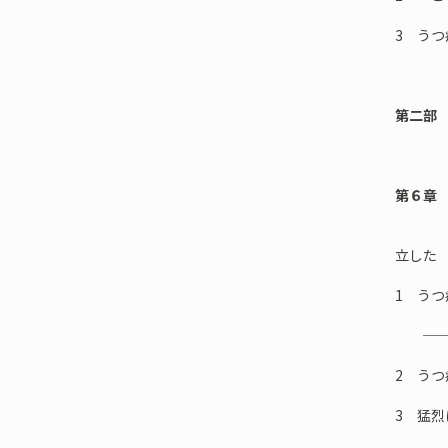
3 う
第二部
第６章
──「
立した
1 う
──各
2 う
3 猛