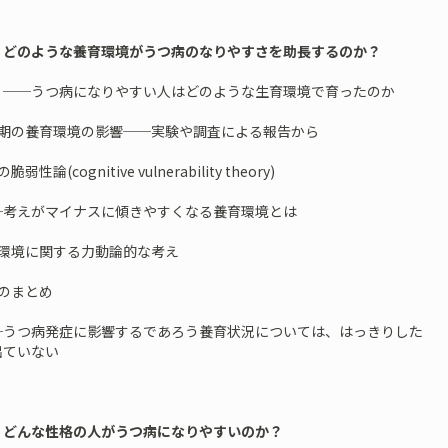
 どのような養育環境がうつ病のなりやすさを助長するのか？
つ病になりやすい人はどのような生育環境で育ったのか
児期の養育環境の影響──実験や調査による報告から
弱性論(cognitive vulnerability theory)
えがマイナスに傾きやすくなる養育環境とは
育環境に関する力動論的な考え
のまとめ
つ病発症に影響するであろう養育状況については、はっきりした
出ていない
 どんな性格の人がうつ病になりやすいのか？