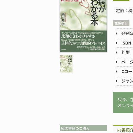
定価：税
在庫なし
発刊
ISBN
判型
ペー
Cコー
ジャ
只今、
オンラ
紙の書籍のご購入
内容紹