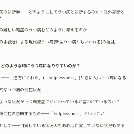
つ病の診断学──どのようにしてうつ病と診断するのか・除外診断と
断
断の難しい軽症のうつ病をどのように考えるのか
の手続きによる現代型うつ病(新型うつ病ともいわれる)の混乱
 どのような時にうつ病になりやすいのか？
方にくれた」(「helplessness」)ときに人はうつ病になる
型的なうつ病の発症状況
のような状況がうつ病発症にかかわっていると言われているのか？
病発症の意味するもの──「helplessness」ということ
論として──自覚している状況因もあれば自覚していない状況もある