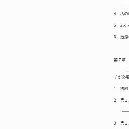
──結
4 私
5 3
6 治
第７章
──う
チが必
1 初
2 第
──し
3 第