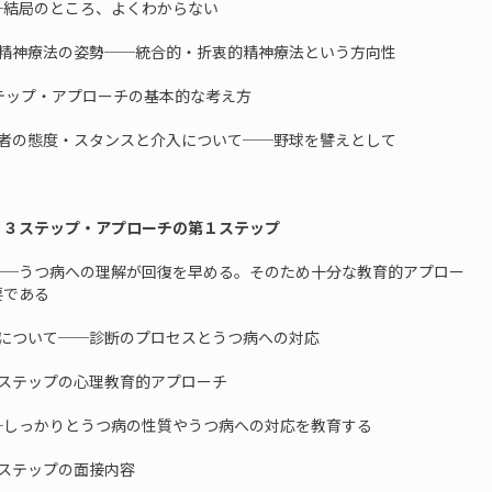
局のところ、よくわからない
の精神療法の姿勢──統合的・折衷的精神療法という方向性
ステップ・アプローチの基本的な考え方
療者の態度・スタンスと介入について──野球を譬えとして
 ３ステップ・アプローチの第１ステップ
つ病への理解が回復を早める。そのため十分な教育的アプロー
要である
診について──診断のプロセスとうつ病への対応
１ステップの心理教育的アプローチ
っかりとうつ病の性質やうつ病への対応を教育する
１ステップの面接内容