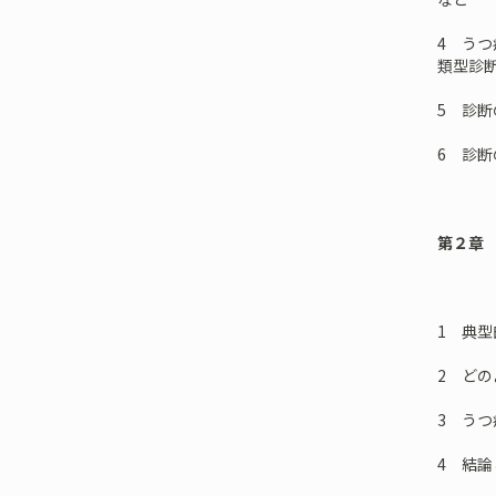
4 う
類型診
5 診
6 診断
第２章
──「途
1 典
2 ど
3 うつ
4 結