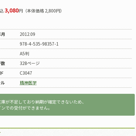
3,080
込
円（本体価格 2,800円）
年月
2012.09
978-4-535-98357-1
A5判
ジ数
328ページ
ド
C3047
ンル
精神医学
在庫が不足しており納期が確定できないため、
インでの受付ができません。
介