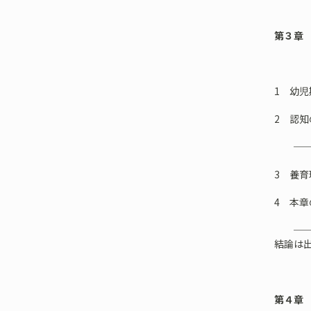
第３章
──う
1 幼
2 認知の脆
──考
3 養
4 本章
──う
結論は
第４章