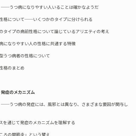
つ病になりやすい人いることは確かなようだ
前性格について──いくつかのタイプに分けられる
つのタイプの病前性格について論じているアリエティの考え
つ病になりやすい人の性格に共通する特徴
代型うつ病者の性格について
前性格のまとめ
 発症のメカニズム
つ病の発症には、風邪とは異なり、さまざまな要因が関与し
ースを通じて発症のメカニズムを理解する
こころの関節炎」という譬え