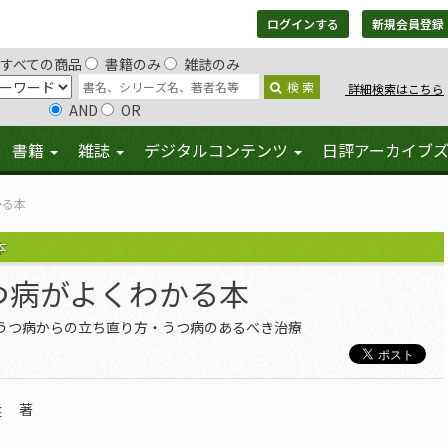
ログインする
新規会員登録
すべての商品
書籍のみ
雑誌のみ
検 索
詳細検索はこちら
AND
OR
書籍
雑誌
デジタルコンテンツ
日評アーカイブ
かる本
本
つ病がよくわかる本
うつ病からの立ち直り方・うつ病のあるべき治療
孝
著