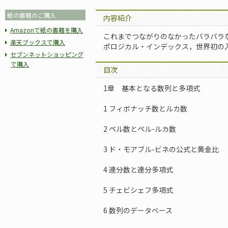
紙の書籍のご購入
内容紹介
Amazonで紙の書籍を購入
これまでつながりのなかったバラバラな
楽天ブックスで購入
ポロジカル・インデックス，世界初の
セブンネットショッピング
で購入
目次
1章 基本となる数列と多項式
1 フィボナッチ数とルカ数
2 ペル数とペル-ルカ数
3 ド・モアブル-ビネの公式と黄金比
4 連分数と連分多項式
5 チェビシェフ多項式
6 数列のデータベース