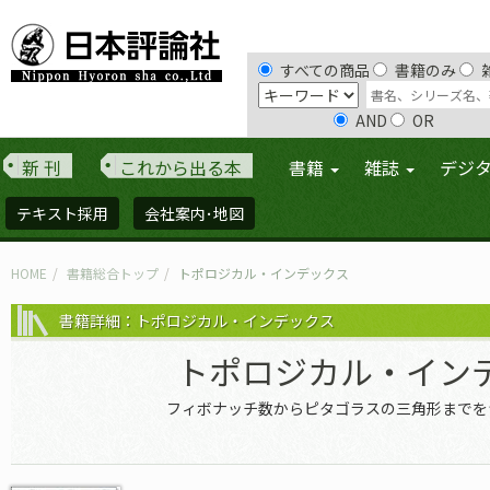
すべての商品
書籍のみ
AND
OR
新 刊
これから出る本
書籍
雑誌
デジ
テキスト採用
会社案内･地図
HOME
書籍総合トップ
トポロジカル・インデックス
書籍詳細：トポロジカル・インデックス
トポロジカル・イン
フィボナッチ数からピタゴラスの三角形までを