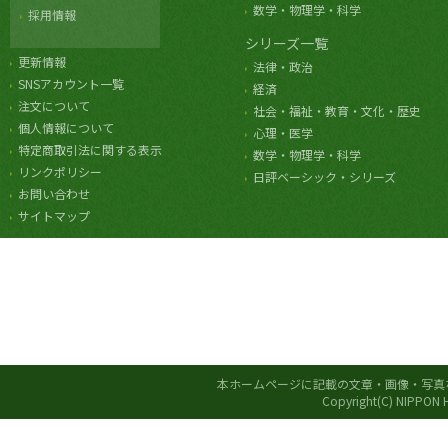
数学・物理学・科学
採用情報
シリーズ一覧
更新情報
法律・政治
SNSアカウント一覧
経済
注文について
社会・福祉・教育・文化・歴史
個人情報について
心理・医学
特定商取引法に関する表示
数学・物理学・科学
リンクポリシー
日評ベーシック・シリーズ
お問い合わせ
サイトマップ
本ホームページに記載の文章・画像・写真
Copyright(C) NIPPON