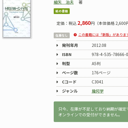
細矢 治夫
著
紙の書籍
2,860
定価：税込
円（本体価格 2,600
この書籍には「新版」がありま
在庫なし
発刊年月
2012.08
ISBN
978-4-535-78666-
判型
A5判
ページ数
176ページ
Cコード
C3041
ジャンル
幾何学
只今、在庫が不足しており納期が確定
オンラインでの受付ができません。