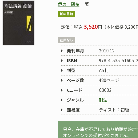
伊東 研祐
著
紙の書籍
3,520
定価：税込
円（本体価格 3,200
在庫なし
発刊年月
2010.12
ISBN
978-4-535-51605-
判型
A5判
ページ数
480ページ
Cコード
C3032
ジャンル
刑法
難易度
テキスト：初級
只今、在庫が不足しており納期が確定
オンラインでの受付ができません。