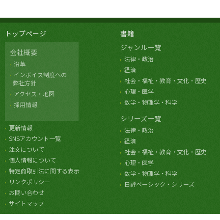
トップページ
書籍
ジャンル一覧
会社概要
法律・政治
沿革
経済
インボイス制度への
社会・福祉・教育・文化・歴史
弊社方針
心理・医学
アクセス・地図
数学・物理学・科学
採用情報
シリーズ一覧
更新情報
法律・政治
SNSアカウント一覧
経済
注文について
社会・福祉・教育・文化・歴史
個人情報について
心理・医学
特定商取引法に関する表示
数学・物理学・科学
リンクポリシー
日評ベーシック・シリーズ
お問い合わせ
サイトマップ