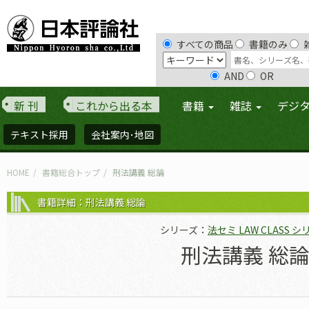
すべての商品
書籍のみ
AND
OR
新 刊
これから出る本
書籍
雑誌
デジ
テキスト採用
会社案内･地図
HOME
書籍総合トップ
刑法講義 総論
書籍詳細：刑法講義 総論
シリーズ：
法セミ LAW CLASS 
刑法講義 総