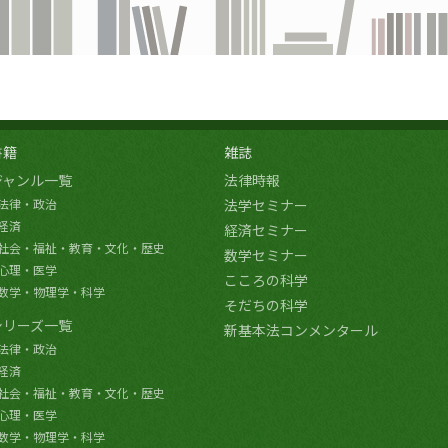
書籍
雑誌
ジャンル一覧
法律時報
法律・政治
法学セミナー
経済
経済セミナー
社会・福祉・教育・文化・歴史
数学セミナー
心理・医学
こころの科学
数学・物理学・科学
そだちの科学
シリーズ一覧
新基本法コンメンタール
法律・政治
経済
社会・福祉・教育・文化・歴史
心理・医学
数学・物理学・科学