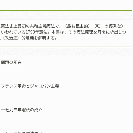
介
ス憲法史上最初の共和主義憲法で、〈最も民主的〉〈唯一の優秀な〉
いわれている1793年憲法。本書は、その憲法原理を丹念に析出しつ
史（政治史）的意義を解明する。
 問題の所在
 フランス革命とジャコバン主義
 一七九三年憲法の成立