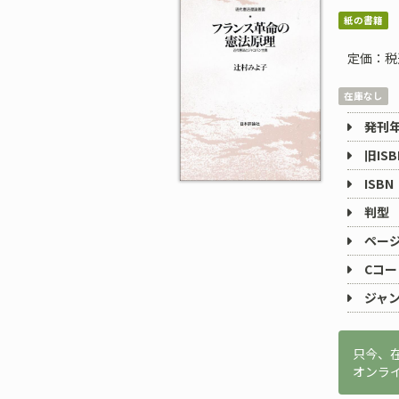
紙の書籍
定価：税
在庫なし
発刊
旧ISB
ISBN
判型
ペー
Cコー
ジャ
只今、
オンラ