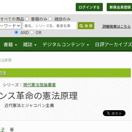
ログインする
新規会員登録
すべての商品
書籍のみ
雑誌のみ
検 索
詳細検索はこちら
AND
OR
書籍
雑誌
デジタルコンテンツ
日評アーカイブ
憲法原理
原理
シリーズ：
現代憲法理論叢書
ンス革命の憲法原理
近代憲法とジャコバン主義
よ子
著