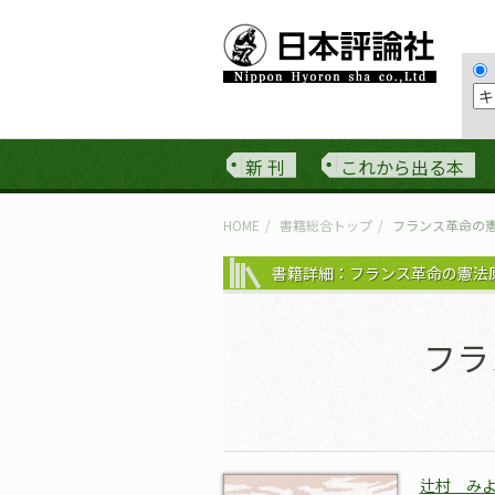
新 刊
これから出る本
HOME
書籍総合トップ
フランス革命の
書籍詳細：フランス革命の憲法
フラ
辻村 み