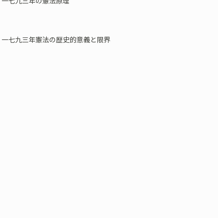
 一七九三年の憲法原理
 一七九三年憲法の歴史的意義と限界