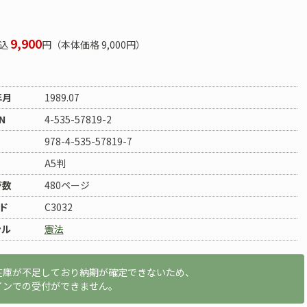
9,900
込
円（本体価格 9,000円）
年月
1989.07
N
4-535-57819-2
978-4-535-57819-7
A5判
ジ数
480ページ
ド
C3032
ンル
憲法
在庫が不足しており納期が確定できないため、
インでの受付ができません。