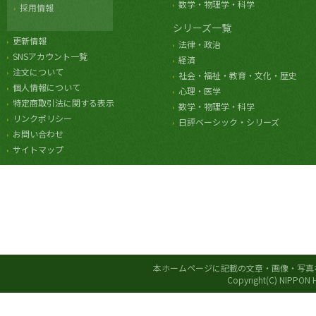
数学・物理学・科学
採用情報
シリーズ一覧
更新情報
法律・政治
SNSアカウント一覧
経済
注文について
社会・福祉・教育・文化・歴史
個人情報について
心理・医学
特定商取引法に関する表示
数学・物理学・科学
リンクポリシー
日評ベーシック・シリーズ
お問い合わせ
サイトマップ
本ホームページに記載の文章・画像・写真
Copyright(C) NIPPON