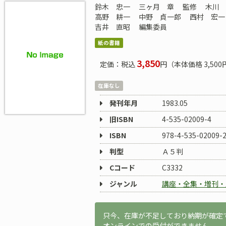
鈴木 忠一
三ヶ月 章
監修
木川
高野 耕一
中野 貞一郎
西村 宏
吉井 直昭
編集委員
紙の書籍
3,850
定価：税込
円（本体価格 3,500
在庫なし
発刊年月
1983.05
旧ISBN
4-535-02009-4
ISBN
978-4-535-02009-
判型
Ａ５判
Cコード
C3332
ジャンル
講座・全集・増刊・
只今、在庫が不足しており納期が確定
オンラインでの受付ができません。