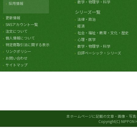
数学・物理学・科学
採用情報
シリーズ一覧
更新情報
法律・政治
SNSアカウント一覧
経済
注文について
社会・福祉・教育・文化・歴史
個人情報について
心理・医学
特定商取引法に関する表示
数学・物理学・科学
リンクポリシー
日評ベーシック・シリーズ
お問い合わせ
サイトマップ
本ホームページに記載の文章・画像・写真
Copyright(C) NIPPON