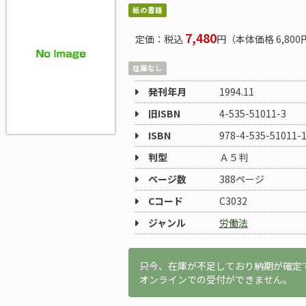
紙の書籍
7,480
定価：税込
円（本体価格 6,800
在庫なし
発刊年月
1994.11
旧ISBN
4-535-51011-3
ISBN
978-4-535-51011-
判型
Ａ５判
ページ数
388ページ
Cコード
C3032
ジャンル
労働法
只今、在庫が不足しており納期が確定
オンラインでの受付ができません。