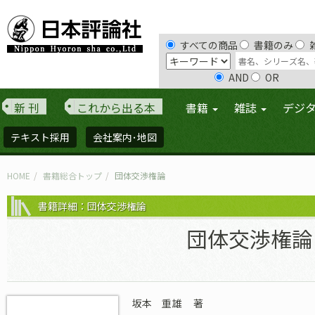
すべての商品
書籍のみ
AND
OR
新 刊
これから出る本
書籍
雑誌
デジ
テキスト採用
会社案内･地図
HOME
書籍総合トップ
団体交渉権論
書籍詳細：団体交渉権論
団体交渉権論
坂本 重雄
著