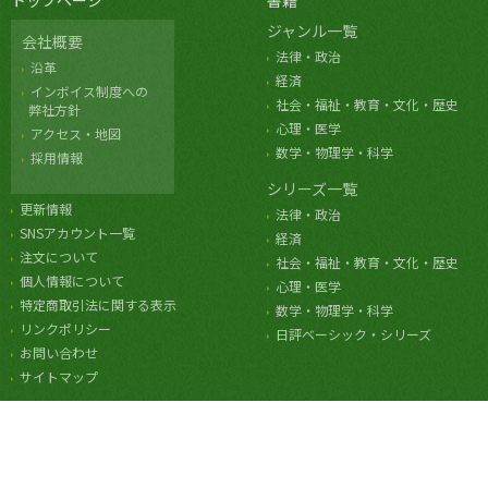
トップページ
書籍
ジャンル一覧
会社概要
法律・政治
沿革
経済
インボイス制度への
社会・福祉・教育・文化・歴史
弊社方針
心理・医学
アクセス・地図
数学・物理学・科学
採用情報
シリーズ一覧
更新情報
法律・政治
SNSアカウント一覧
経済
注文について
社会・福祉・教育・文化・歴史
個人情報について
心理・医学
特定商取引法に関する表示
数学・物理学・科学
リンクポリシー
日評ベーシック・シリーズ
お問い合わせ
サイトマップ