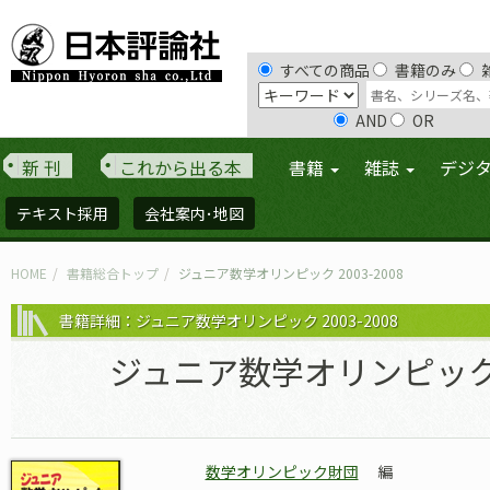
すべての商品
書籍のみ
AND
OR
新 刊
これから出る本
書籍
雑誌
デジ
テキスト採用
会社案内･地図
HOME
書籍総合トップ
ジュニア数学オリンピック 2003-2008
書籍詳細：ジュニア数学オリンピック 2003-2008
ジュニア数学オリンピック 20
数学オリンピック財団
編