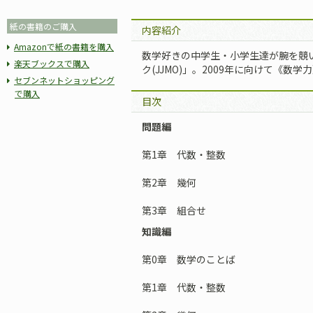
紙の書籍のご購入
内容紹介
Amazonで紙の書籍を購入
数学好きの中学生・小学生達が腕を競
楽天ブックスで購入
ク(JJMO)」。2009年に向けて《数
セブンネットショッピング
で購入
目次
問題編
第1章 代数・整数
第2章 幾何
第3章 組合せ
知識編
第0章 数学のことば
第1章 代数・整数