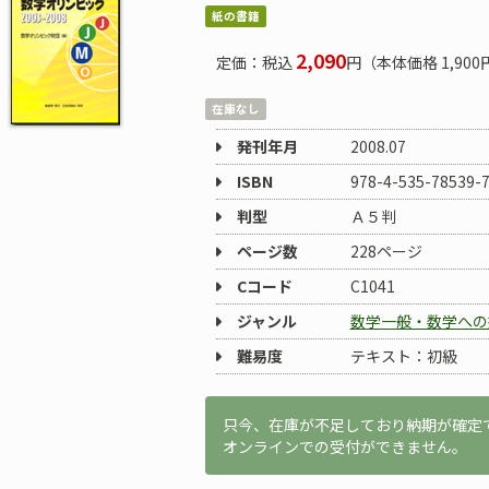
紙の書籍
2,090
定価：税込
円（本体価格 1,900
在庫なし
発刊年月
2008.07
ISBN
978-4-535-78539-
判型
Ａ５判
ページ数
228ページ
Cコード
C1041
ジャンル
数学一般・数学への
難易度
テキスト：初級
只今、在庫が不足しており納期が確定
オンラインでの受付ができません。