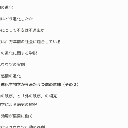
動の進化
情はどう進化したか
会にとって不安は不適応か
状は百万年前の社会に適合している
ツの進化に関する学説
ユウウツの実例
ツ感情の進化
 進化生物学からみたうつ病の意味（その２）
の秩序」と「外の秩序」の相克
物学による病気の解釈
の効用が裏目に働く
避けるユウウツ行動の過剰