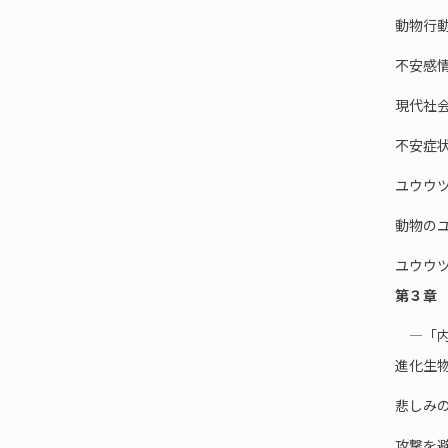
動物行
不安感
現代社
不安症
ユウウ
動物の
ユウウ
第３章
―「内
進化生
悲しみ
攻撃を