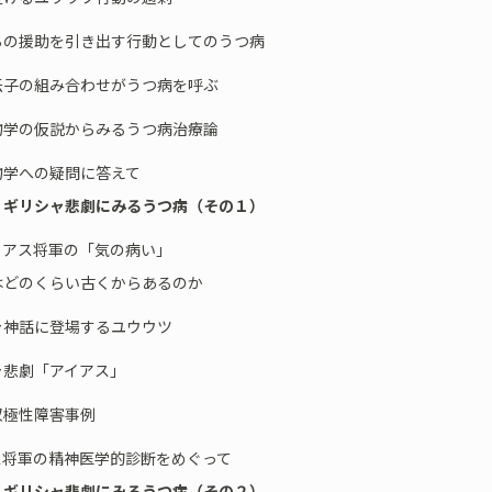
らの援助を引き出す行動としてのうつ病
伝子の組み合わせがうつ病を呼ぶ
物学の仮説からみるうつ病治療論
物学への疑問に答えて
 ギリシャ悲劇にみるうつ病（その１）
アス将軍の「気の病い」
はどのくらい古くからあるのか
ャ神話に登場するユウウツ
ャ悲劇「アイアス」
双極性障害事例
ス将軍の精神医学的診断をめぐって
 ギリシャ悲劇にみるうつ病（その２）