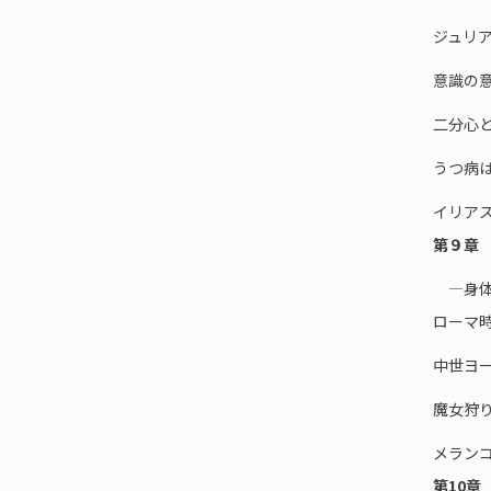
ジュリ
意識の
二分心
うつ病
イリア
第９章
―身体
ローマ
中世ヨ
魔女狩
メラン
第10章