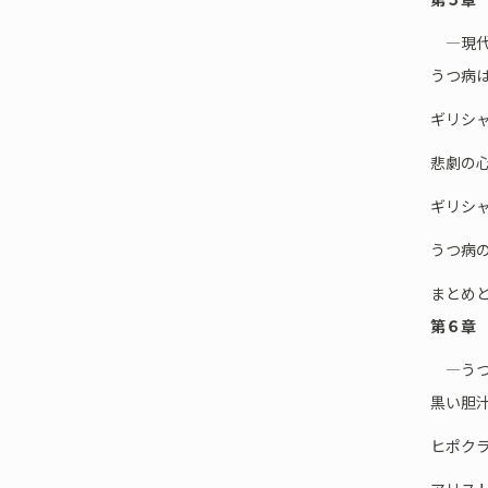
―現代
うつ病
ギリシ
悲劇の
ギリシ
うつ病
まとめ
第６章
―うつ
黒い胆
ヒポク