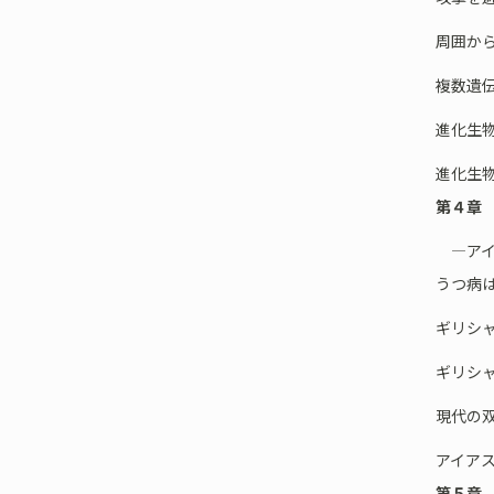
周囲か
複数遺
進化生
進化生
第４章
―アイ
うつ病
ギリシ
ギリシ
現代の
アイア
第５章