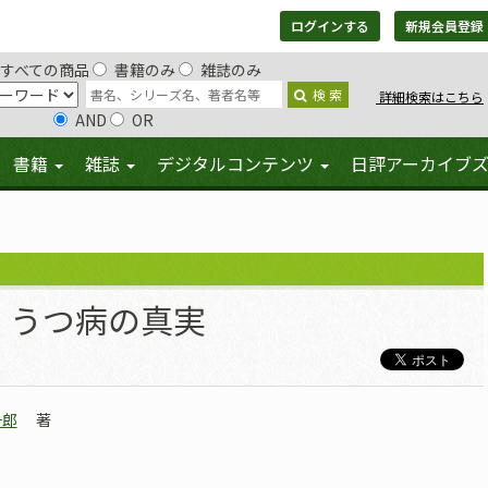
ログインする
新規会員登録
すべての商品
書籍のみ
雑誌のみ
検 索
詳細検索はこちら
AND
OR
書籍
雑誌
デジタルコンテンツ
日評アーカイブ
うつ病の真実
一郎
著