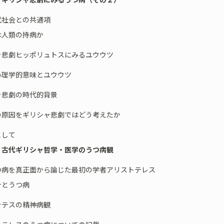
社会との共通項
は人類の持病か
ャ悲劇ヒッポリュトスにみるユウウツ
心理学的意味とユウウツ
ャ悲劇の時代的背景
の原因をギリシャ悲劇ではどう考えたか
として
 古代ギリシャ哲学・医学のうつ病観
病を真正面から論じた最初の学者アリストテレス
汁とうつ病
ラテスの精神病観