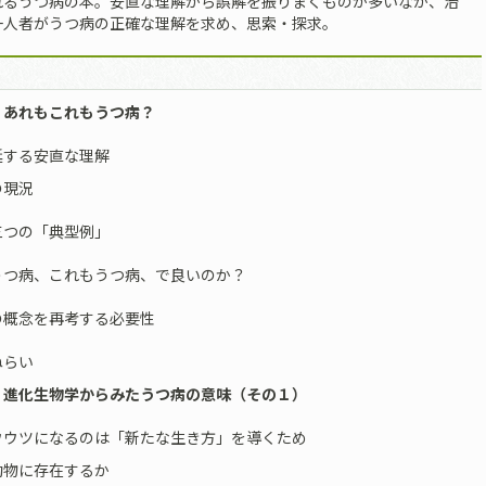
れるうつ病の本。安直な理解から誤解を振りまくものが多いなか、治
一人者がうつ病の正確な理解を求め、思索・探求。
 あれもこれもうつ病？
する安直な理解
の現況
三つの「典型例」
うつ病、これもうつ病、で良いのか？
の概念を再考する必要性
ねらい
 進化生物学からみたうつ病の意味（その１）
ウツになるのは「新たな生き方」を導くため
動物に存在するか