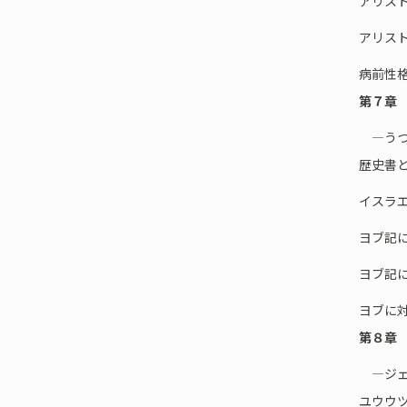
アリス
アリス
病前性
第７章
―うつ
歴史書
イスラ
ヨブ記
ヨブ記
ヨブに
第８章
―ジェ
ユウウ