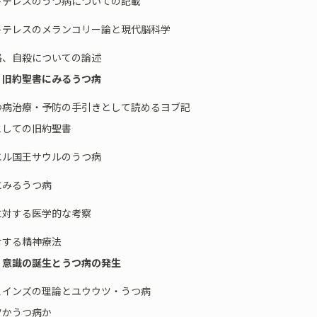
トテレスのうつ病についての記載
トテレスのメランコリー論と現代脳科学
格、自殺についての論述
 旧約聖書にみるうつ病
病治療・予防の手引きとして読めるヨブ記
としての旧約聖書
エル国王サウルのうつ病
にみるうつ病
に対する医学的な考察
対する精神療法
 意識の誕生とうつ病の発生
インズの理論とユウウツ・うつ病
ツかうつ病か