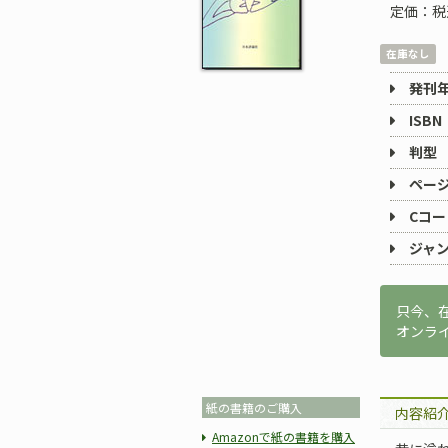
定価：税
在庫なし
発刊
ISBN
判型
ペー
Cコー
ジャ
只今、
オンラ
紙の書籍のご購入
内容紹
Amazonで紙の書籍を購入