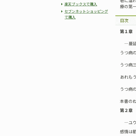
巷に溢
楽天ブックスで購入
療の第
セブンネットショッピング
で購入
目次
第１章
―蔓延
うつ病
うつ病
あれも
うつ病
本書の
第２章
―ユウ
感情は