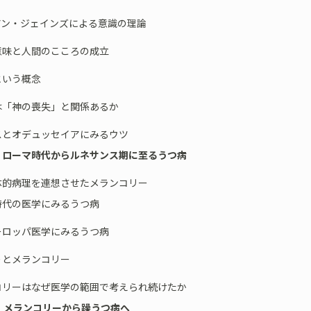
アン・ジェインズによる意識の理論
意味と人間のこころの成立
という概念
は「神の喪失」と関係あるか
スとオデュッセイアにみるウツ
 ローマ時代からルネサンス期に至るうつ病
的病理を連想させたメランコリー
時代の医学にみるうつ病
ーロッパ医学にみるうつ病
りとメランコリー
コリーはなぜ医学の範囲で考えられ続けたか
 メランコリーから躁うつ病へ