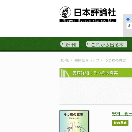
新 刊
これから出る本
HOME
書籍総合トップ
うつ病の真実
書籍詳細：うつ病の真実
野村 総
紙の書籍