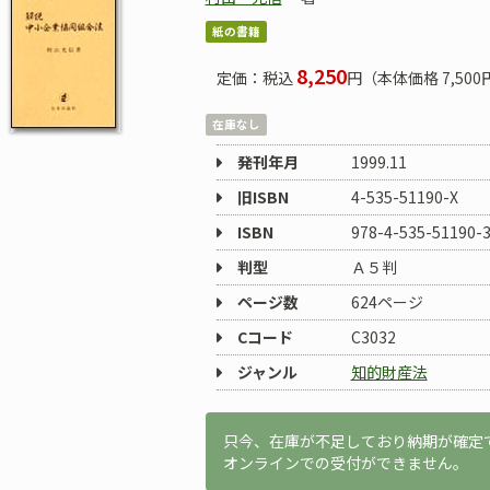
紙の書籍
8,250
定価：税込
円（本体価格 7,500
在庫なし
発刊年月
1999.11
旧ISBN
4-535-51190-X
ISBN
978-4-535-51190-
判型
Ａ５判
ページ数
624ページ
Cコード
C3032
ジャンル
知的財産法
只今、在庫が不足しており納期が確定
オンラインでの受付ができません。