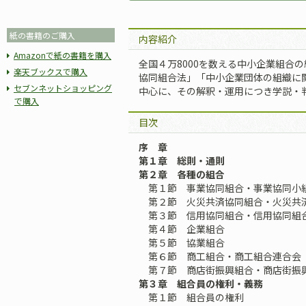
紙の書籍のご購入
内容紹介
Amazonで紙の書籍を購入
全国４万8000を数える中小企業組合
楽天ブックスで購入
協同組合法」「中小企業団体の組織に
セブンネットショッピング
中心に、その解釈・運用につき学説・
で購入
目次
序 章
第１章 総則・通則
第２章 各種の組合
第１節 事業協同組合・事業協同小
第２節 火災共済協同組合・火災共
第３節 信用協同組合・信用協同組
第４節 企業組合
第５節 協業組合
第６節 商工組合・商工組合連合会
第７節 商店街振興組合・商店街振
第３章 組合員の権利・義務
第１節 組合員の権利