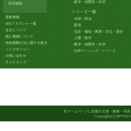
数学・物理学・科学
採用情報
シリーズ一覧
更新情報
法律・政治
SNSアカウント一覧
経済
注文について
社会・福祉・教育・文化・歴史
個人情報について
心理・医学
特定商取引法に関する表示
数学・物理学・科学
リンクポリシー
日評ベーシック・シリーズ
お問い合わせ
サイトマップ
本ホームページに記載の文章・画像・写真
Copyright(C) NIPPON