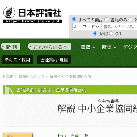
すべての商品
書籍のみ
AND
OR
新 刊
これから出る本
書籍
雑誌
デジ
テキスト採用
会社案内･地図
HOME
書籍総合トップ
解説 中小企業協同組合法
書籍詳細：解説 中小企業協同組合法
全弁協叢書
解説 中小企業協同
村山 光信
著