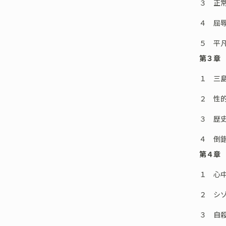
３ 正
４ 屈
５ 平
第３章 
１ 三
２ 性
３ 歴史
４ 倒
第４章
１ 心
２ シ
３ 自殺