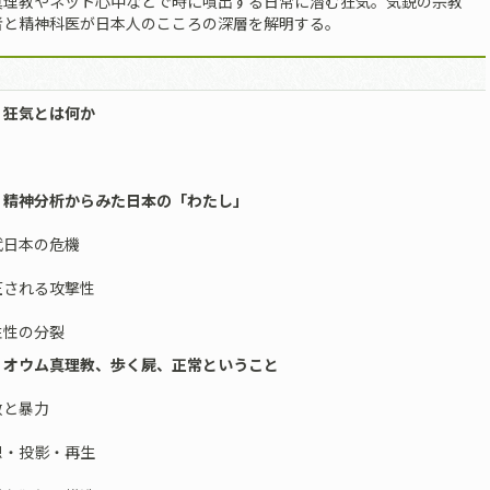
真理教やネット心中などで時に噴出する日常に潜む狂気。気鋭の宗教
者と精神科医が日本人のこころの深層を解明する。
 狂気とは何か
 精神分析からみた日本の「わたし」
代日本の危機
圧される攻撃性
性性の分裂
 オウム真理教、歩く屍、正常ということ
教と暴力
想・投影・再生