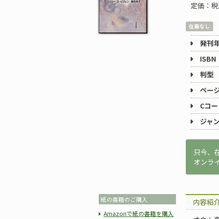
定価：税
在庫なし
発刊
ISBN
判型
ペー
Cコー
ジャ
只今、
オンラ
紙の書籍のご購入
内容紹
Amazonで紙の書籍を購入