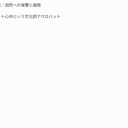
親／自然への復讐と殺戮
ネット心中という文化的アクロバット