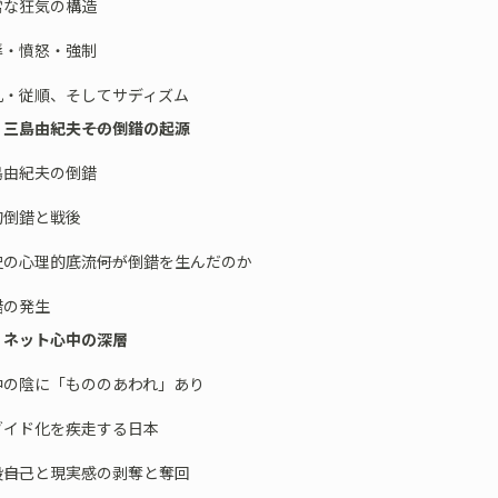
常な狂気の構造
辱・憤怒・強制
凡・従順、そしてサディズム
三島由紀夫――その倒錯の起源
島由紀夫の倒錯
的倒錯と戦後
の心理的底流――何が倒錯を生んだのか
錯の発生
 ネット心中の深層
中の陰に「もののあわれ」あり
ゾイド化を疾走する日本
――自己と現実感の剥奪と奪回