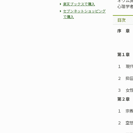
オウム
楽天ブックスで購入
心理学
セブンネットショッピング
で購入
目次
序 章
第１章
１ 現
２ 抑
３ 女
第２章
１ 宗
２ 空