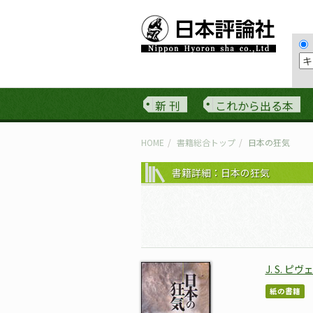
新 刊
これから出る本
HOME
書籍総合トップ
日本の狂気
書籍詳細：日本の狂気
J. S. ピヴ
紙の書籍