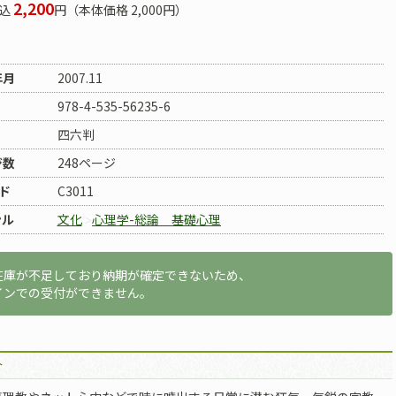
2,200
込
円（本体価格 2,000円）
年月
2007.11
978-4-535-56235-6
四六判
ジ数
248ページ
ド
C3011
ンル
文化
心理学-総論 基礎心理
在庫が不足しており納期が確定できないため、
インでの受付ができません。
介