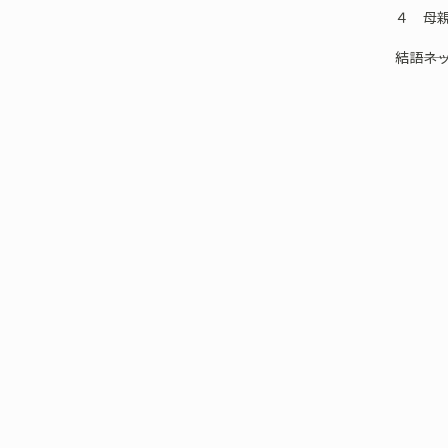
４ 母
結語――