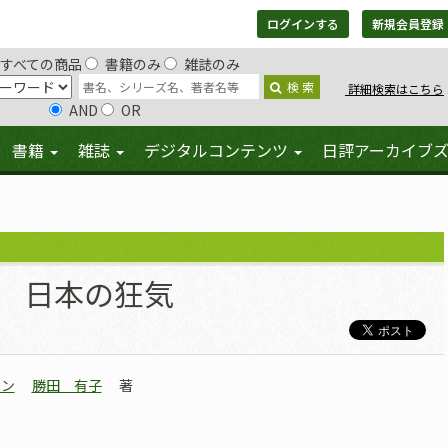
ログインする
新規会員登録
すべての商品
書籍のみ
雑誌のみ
検 索
詳細検索はこちら
AND
OR
書籍
雑誌
デジタルコンテンツ
日評アーカイブ
日本の狂気
ェン
勝田 有子
著