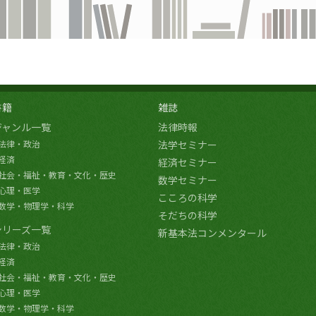
書籍
雑誌
ジャンル一覧
法律時報
法律・政治
法学セミナー
経済
経済セミナー
社会・福祉・教育・文化・歴史
数学セミナー
心理・医学
こころの科学
数学・物理学・科学
そだちの科学
シリーズ一覧
新基本法コンメンタール
法律・政治
経済
社会・福祉・教育・文化・歴史
心理・医学
数学・物理学・科学