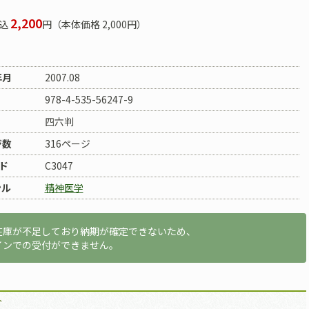
2,200
込
円（本体価格 2,000円）
年月
2007.08
978-4-535-56247-9
四六判
ジ数
316ページ
ド
C3047
ンル
精神医学
在庫が不足しており納期が確定できないため、
インでの受付ができません。
介