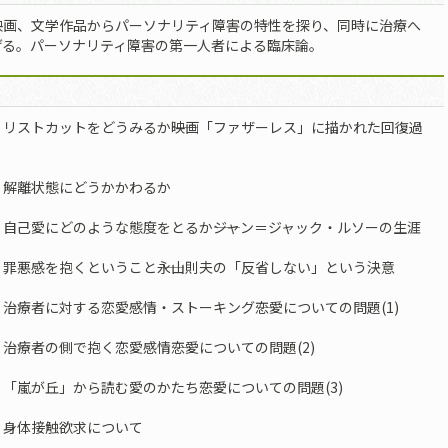
映画、文学作品からパーソナリティ障害の特性を探り、同時に治療へ
げる。パーソナリティ障害の第一人者による臨床論。
リストカットをどうみるか――映画「ファザーレス」に描かれた回復過
 解離状態にどうかかわるか
自己愛にどのような態度をとるか――ジャン＝ジャック・ルソーの生涯
罪悪感を抱くということ――永山則夫の「反省しない」という決意
治療者に対する恋愛感情・ストーキング――恋愛についての問題(1)
治療者の側で抱く恋愛感情――恋愛についての問題(2)
「嵐が丘」から読む愛のかたち――恋愛についての問題(3)
 身体接触欲求について