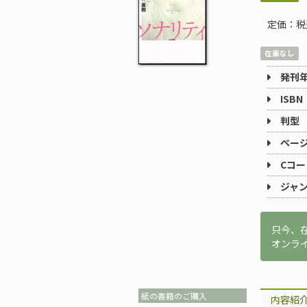
定価：税
在庫なし
発刊
ISBN
判型
ペー
Cコー
ジャ
只今、
オンラ
紙の書籍のご購入
内容紹