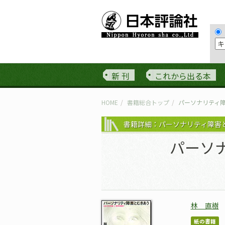
新 刊
これから出る本
HOME
書籍総合トップ
パーソナリティ
書籍詳細：パーソナリティ障害
パーソ
林 直樹
紙の書籍