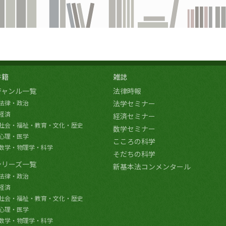
書籍
雑誌
ジャンル一覧
法律時報
法律・政治
法学セミナー
経済
経済セミナー
社会・福祉・教育・文化・歴史
数学セミナー
心理・医学
こころの科学
数学・物理学・科学
そだちの科学
シリーズ一覧
新基本法コンメンタール
法律・政治
経済
社会・福祉・教育・文化・歴史
心理・医学
数学・物理学・科学