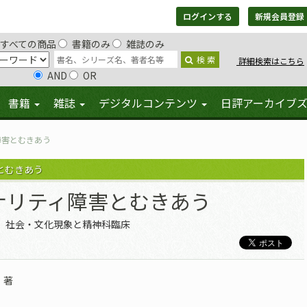
ログインする
新規会員登録
すべての商品
書籍のみ
雑誌のみ
検 索
詳細検索はこちら
AND
OR
書籍
雑誌
デジタルコンテンツ
日評アーカイブ
障害とむきあう
とむきあう
ナリティ障害とむきあう
社会・文化現象と精神科臨床
著