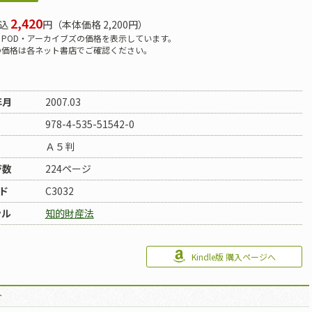
2,420
込
円（本体価格 2,200円）
POD・アーカイブズの価格を表示しています。
の価格は各ネット書店でご確認ください。
年月
2007.03
978-4-535-51542-0
Ａ５判
ジ数
224ページ
ド
C3032
ンル
知的財産法
Kindle版 購入ページへ
介