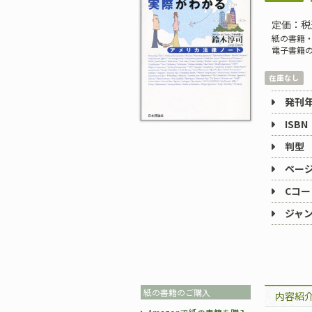
定価：税
紙の書籍・
電子書籍
在庫なし
発刊
ISBN
判型
ペー
Cコー
ジャ
紙の書籍のご購入
内容紹