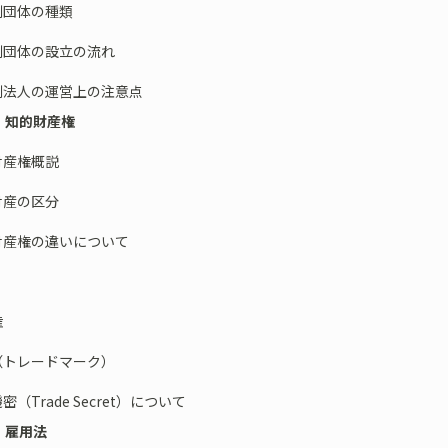
団体の種類
団体の設立の流れ
法人の運営上の注意点
６ 知的財産権
財産権概説
産の区分
産権の違いについて
権
トレードマーク）
（Trade Secret）について
７ 雇用法