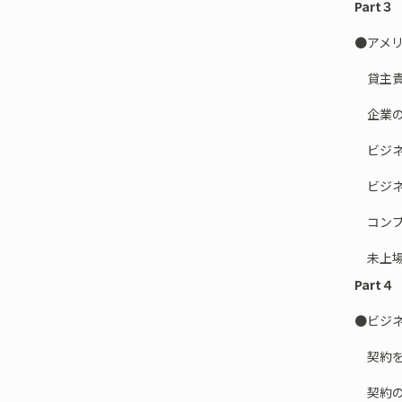
Part
●アメ
貸主責任（
企業の
ビジネ
ビジネ
コンプ
未上場
Part
●ビジ
契約を
契約の