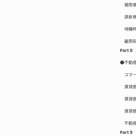
被用者
源泉徴
待機時
雇用契
Part
●不動
コマー
賃貸借の
賃貸借の
賃貸借に
不動産
Part