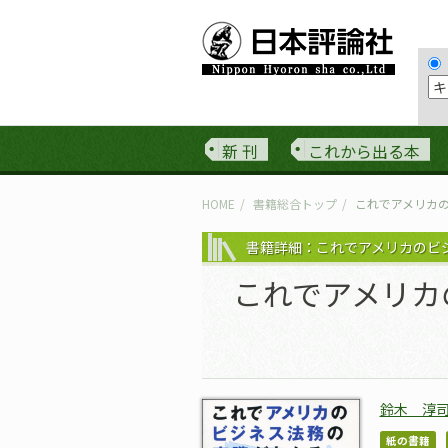
新 刊
これから出る本
HOME
書籍総合トップ
これでアメリカ
書籍詳細：これでアメリカのビ
これでアメリカ
鈴木 淳
紙の書籍