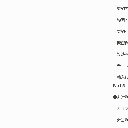
契約内
約因と
契約不
機密保
製造物
チェッ
輸入に
Part
●非営
カリフ
非営利