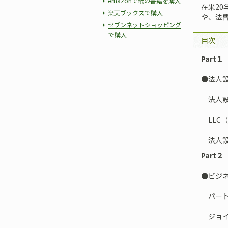
Amazonで紙の書籍を購入
在米2
楽天ブックスで購入
や、法
セブンネットショッピング
で購入
目次
Part
●法人
法人設
LLC
法人設
Part
●ビジ
パート
ジョイ