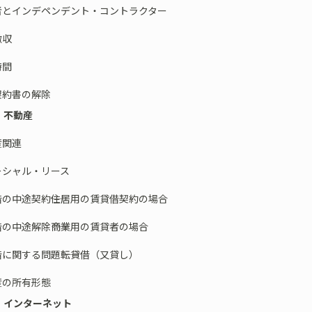
とインデペンデント・コントラクター
収
間
約書の解除
８ 不動産
産関連
シャル・リース
中途契約――住居用の賃貸借契約の場合
中途解除――商業用の賃貸者の場合
関する問題――転貸借（又貸し）
の所有形態
９ インターネット