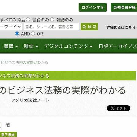
ログインする
新規会員登録
すべての商品
書籍のみ
雑誌のみ
検 索
詳細検索はこちら
AND
OR
書籍
雑誌
デジタルコンテンツ
日評アーカイブ
のビジネス法務の実際がわかる
ジネス法務の実際がわかる
のビジネス法務の実際がわかる
アメリカ法律ノート
司
著
電子書籍