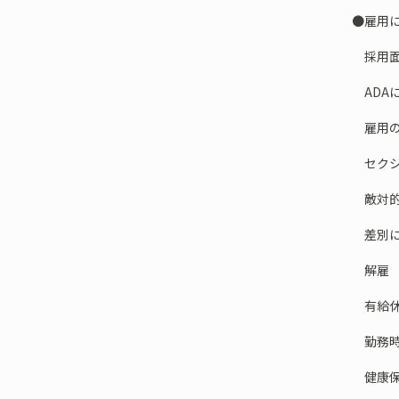
●雇用
採用面
ADA
雇用の
セクシ
敵対的
差別に
解雇
有給休
勤務時
健康保