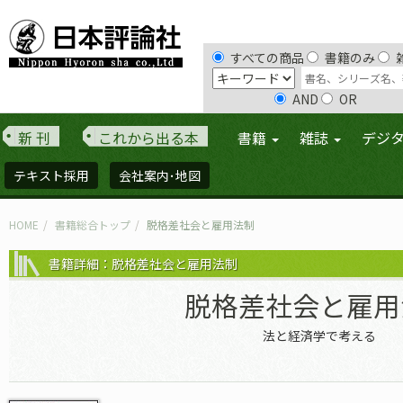
すべての商品
書籍のみ
AND
OR
新 刊
これから出る本
書籍
雑誌
デジ
テキスト採用
会社案内･地図
HOME
書籍総合トップ
脱格差社会と雇用法制
書籍詳細：脱格差社会と雇用法制
脱格差社会と雇用
法と経済学で考える