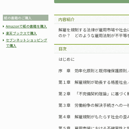
紙の書籍のご購入
内容紹介
Amazonで紙の書籍を購入
解雇を規制する法律が雇用市場や社会
楽天ブックスで購入
のか？ どのような雇用法制が不平等
セブンネットショッピング
で購入
目次
はじめに
序 章 効率化原則と既得権保護原則
第１章 解雇規制が助長する格差社会
第２章 「不完備契約理論」に基づく
第３章 労働紛争の解決手続きへの一
第４章 解雇規制がもたらす社会の歪
第５章 雇用市場における不確実性と