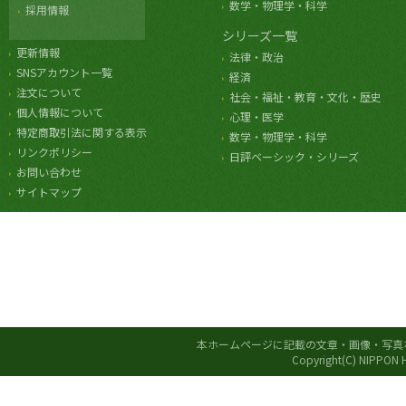
数学・物理学・科学
採用情報
シリーズ一覧
更新情報
法律・政治
SNSアカウント一覧
経済
注文について
社会・福祉・教育・文化・歴史
個人情報について
心理・医学
特定商取引法に関する表示
数学・物理学・科学
リンクポリシー
日評ベーシック・シリーズ
お問い合わせ
サイトマップ
本ホームページに記載の文章・画像・写真
Copyright(C) NIPPON