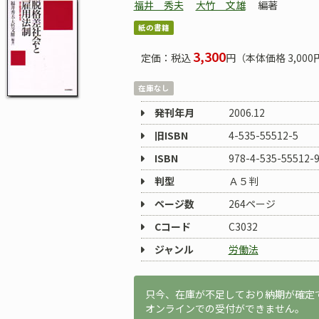
福井 秀夫
大竹 文雄
編著
紙の書籍
3,300
定価：税込
円（本体価格 3,000
在庫なし
発刊年月
2006.12
旧ISBN
4-535-55512-5
ISBN
978-4-535-55512-
判型
Ａ５判
ページ数
264ページ
Cコード
C3032
ジャンル
労働法
只今、在庫が不足しており納期が確定
オンラインでの受付ができません。