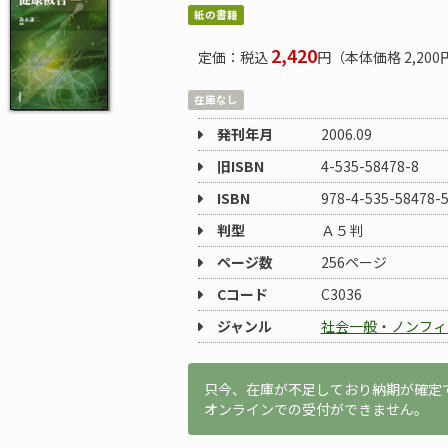
紙の書籍
2,420
定価：税込
円（本体価格 2,200
在庫なし
発刊年月
2006.09
旧ISBN
4-535-58478-8
ISBN
978-4-535-58478-
判型
Ａ５判
ページ数
256ページ
Cコード
C3036
ジャンル
社会一般・ノンフィ
只今、在庫が不足しており納期が確定
オンラインでの受付ができません。