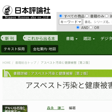
すべての商品
書籍のみ
AND
OR
新 刊
これから出る本
書籍
雑誌
デジ
テキスト採用
会社案内･地図
HOME
書籍総合トップ
アスベスト汚染と健康被害［第２版］
書籍詳細：アスベスト汚染と健康被害［第２版］
アスベスト汚染と健康被
森永 謙二
編著