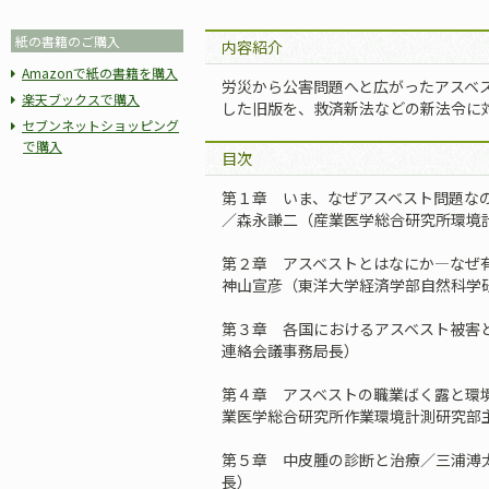
紙の書籍のご購入
内容紹介
Amazonで紙の書籍を購入
労災から公害問題へと広がったアスベ
楽天ブックスで購入
した旧版を、救済新法などの新法令に
セブンネットショッピング
で購入
目次
第１章 いま、なぜアスベスト問題な
／森永謙二（産業医学総合研究所環境
第２章 アスベストとはなにか―なぜ
神山宣彦（東洋大学経済学部自然科学
第３章 各国におけるアスベスト被害
連絡会議事務局長）
第４章 アスベストの職業ばく露と環
業医学総合研究所作業環境計測研究部
第５章 中皮腫の診断と治療／三浦溥
長）