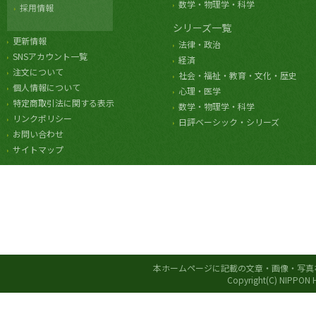
数学・物理学・科学
採用情報
シリーズ一覧
更新情報
法律・政治
SNSアカウント一覧
経済
注文について
社会・福祉・教育・文化・歴史
個人情報について
心理・医学
特定商取引法に関する表示
数学・物理学・科学
リンクポリシー
日評ベーシック・シリーズ
お問い合わせ
サイトマップ
本ホームページに記載の文章・画像・写真
Copyright(C) NIPPON