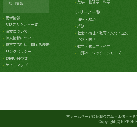
数学・物理学・科学
採用情報
シリーズ一覧
更新情報
法律・政治
SNSアカウント一覧
経済
注文について
社会・福祉・教育・文化・歴史
個人情報について
心理・医学
特定商取引法に関する表示
数学・物理学・科学
リンクポリシー
日評ベーシック・シリーズ
お問い合わせ
サイトマップ
本ホームページに記載の文章・画像・写真
Copyright(C) NIPPON