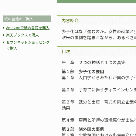
紙の書籍のご購入
内容紹介
Amazonで紙の書籍を購入
少子化はなぜ進むのか。女性の就業と
楽天ブックスで購入
欧米の事例を踏まえながら、あるべき
セブンネットショッピング
で購入
目次
序 章 ２つの神話と１つの真実
第１部 少子化の要因
第１章 人口学からみたわが国の少子
第２章 子育てに伴うディスインセン
第３章 就労と出産・育児の両立――企
効果
第４章 雇用と所得の環境悪化が出生行
第２部 諸外国の事例
第５章 北欧諸国における出生率変化