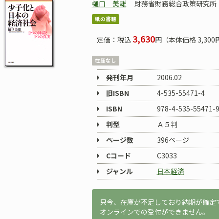
樋口 美雄
財務省財務総合政策研究所
紙の書籍
3,630
定価：税込
円（本体価格 3,300
在庫なし
発刊年月
2006.02
旧ISBN
4-535-55471-4
ISBN
978-4-535-55471-
判型
Ａ５判
ページ数
396ページ
Cコード
C3033
ジャンル
日本経済
只今、在庫が不足しており納期が確定
オンラインでの受付ができません。