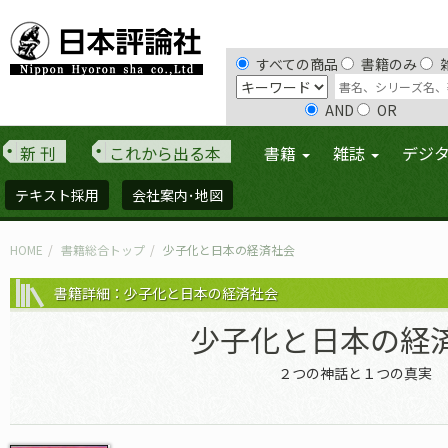
すべての商品
書籍のみ
AND
OR
新 刊
これから出る本
書籍
雑誌
デジ
テキスト採用
会社案内･地図
HOME
書籍総合トップ
少子化と日本の経済社会
書籍詳細：少子化と日本の経済社会
少子化と日本の経
２つの神話と１つの真実