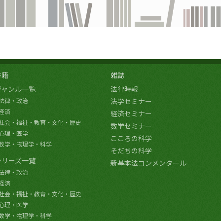
書籍
雑誌
ジャンル一覧
法律時報
法律・政治
法学セミナー
経済
経済セミナー
社会・福祉・教育・文化・歴史
数学セミナー
心理・医学
こころの科学
数学・物理学・科学
そだちの科学
シリーズ一覧
新基本法コンメンタール
法律・政治
経済
社会・福祉・教育・文化・歴史
心理・医学
数学・物理学・科学