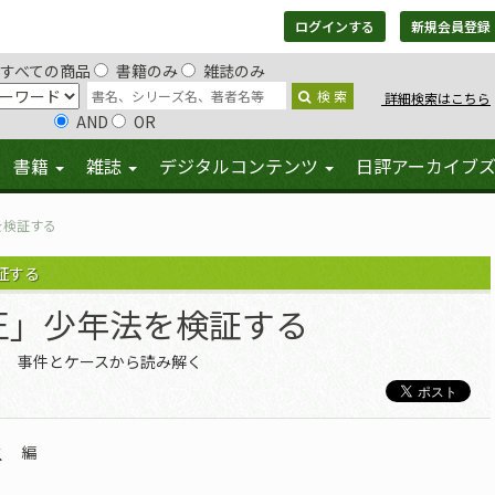
ログインする
新規会員登録
すべての商品
書籍のみ
雑誌のみ
検 索
詳細検索はこちら
AND
OR
書籍
雑誌
デジタルコンテンツ
日評アーカイブ
を検証する
証する
正」少年法を検証する
事件とケースから読み解く
之
編