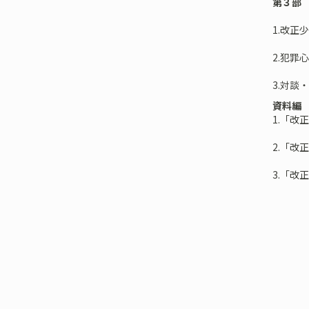
第３部
1.改
2.犯罪
3.対
資料編
1.「改
2.「改
3.「改