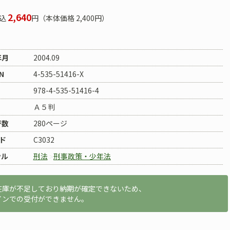
2,640
込
円（本体価格 2,400円）
年月
2004.09
N
4-535-51416-X
978-4-535-51416-4
Ａ５判
ジ数
280ページ
ド
C3032
ンル
刑法
刑事政策・少年法
在庫が不足しており納期が確定できないため、
インでの受付ができません。