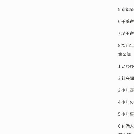
5.京都
6.千葉
7.埼玉
8.郡山
第２部
1.いわ
2.社会
3.少年
4.少年
5.少
6.付添