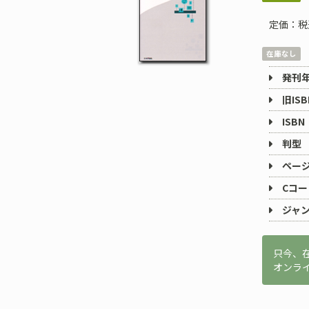
定価：税
在庫なし
発刊
旧ISB
ISBN
判型
ペー
Cコー
ジャ
只今、
オンラ