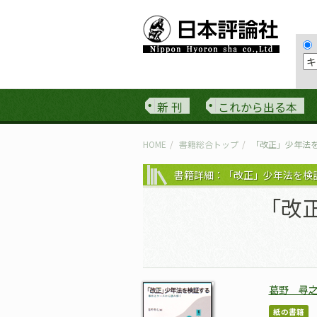
新 刊
これから出る本
HOME
書籍総合トップ
「改正」少年法
書籍詳細：「改正」少年法を検
「改
葛野 尋
紙の書籍