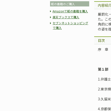
紙の書籍のご購入
内容紹
Amazonで紙の書籍を購入
厳罰化
楽天ブックスで購入
た。こ
セブンネットショッピング
角的に
で購入
の姿を
目次
序 章
第１部
1.弁護
2.東京
3.久留
4.京都