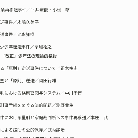
55条再移送事件／平井宏俊・小松 啄
逆送事件／永嶋久美子
逆送事件／池永知樹
年少少年逆送事件／草場裕之
 「改正」少年法の理論的検討
ゆる「原則」逆送事件について／正木祐史
調査と「原則」逆送／岡田行雄
審判における検察官関与システム／中川孝博
の刑事手続をめぐる法的問題／渕野貴生
年事件における量刑と家庭裁判所への事件再移送／本庄 武
人による援助の公的保障／武内謙治