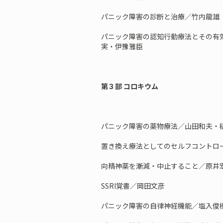
パニック障害の診断と治療／竹内龍雄
パニック障害の認知行動療法とその有
実・伊豫雅臣
第３部 コロキウム
パニック障害の薬物療法／山田和夫・
置き換え療法としてのセルフコントロ
向精神薬を漸減・中止すること／原井
SSRI覚書／岡田文彦
パニック障害の自律神経機能／塩入俊