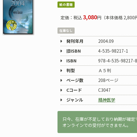
紙の書籍
3,080
定価：税込
円（本体価格 2,800
在庫なし
発刊年月
2004.09
旧ISBN
4-535-98217-1
ISBN
978-4-535-98217-
判型
Ａ５判
ページ数
208ページ
Cコード
C3047
ジャンル
精神医学
只今、在庫が不足しており納期が確定
オンラインでの受付ができません。