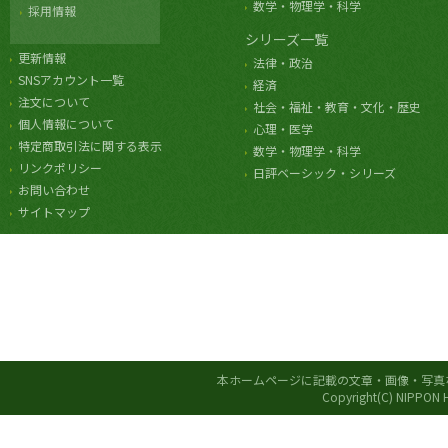
数学・物理学・科学
採用情報
シリーズ一覧
更新情報
法律・政治
SNSアカウント一覧
経済
注文について
社会・福祉・教育・文化・歴史
個人情報について
心理・医学
特定商取引法に関する表示
数学・物理学・科学
リンクポリシー
日評ベーシック・シリーズ
お問い合わせ
サイトマップ
本ホームページに記載の文章・画像・写真
Copyright(C) NIPPON