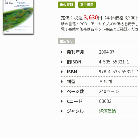
紙の書籍
電子書籍
3,630
定価：税込
円（本体価格 3,300
紙の書籍・POD・アーカイブズの価格を表示
電子書籍の価格は各ネット書店でご確認くだ
在庫なし
発刊年月
2004.07
旧ISBN
4-535-55321-1
ISBN
978-4-535-55321-
判型
Ａ５判
ページ数
240ページ
Cコード
C3033
ジャンル
経済理論