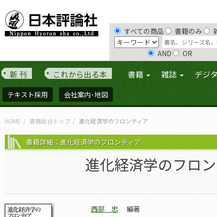
すべての商品
書籍のみ
AND
OR
新 刊
これから出る本
書籍
雑誌
デジ
テキスト採用
会社案内･地図
HOME
書籍総合トップ
進化経済学のフロンティア
書籍詳細：進化経済学のフロンティア
進化経済学のフロン
西部 忠
編著