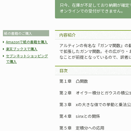
只今、在庫が不足しており納期が確定
オンラインでの受付ができません。
紙の書籍のご購入
内容紹介
Amazonで紙の書籍を購入
アルティンの有名な『ガンマ関数』の翻
楽天ブックスで購入
で拡張したガンマ関数。その広がり・
セブンネットショッピング
なことが前提となっているので、訳者
で購入
目次
第１章 凸関数
第２章 オイラー積分とガウスの積公
第３章 xの大きな値での挙動と乗法公
第４章 sinxとの関係
第５章 定積分への応用