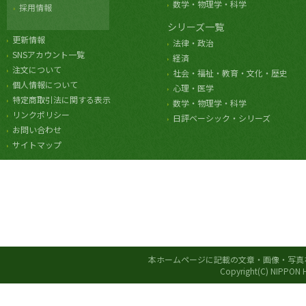
数学・物理学・科学
採用情報
シリーズ一覧
更新情報
法律・政治
SNSアカウント一覧
経済
注文について
社会・福祉・教育・文化・歴史
個人情報について
心理・医学
特定商取引法に関する表示
数学・物理学・科学
リンクポリシー
日評ベーシック・シリーズ
お問い合わせ
サイトマップ
本ホームページに記載の文章・画像・写真
Copyright(C) NIPPON