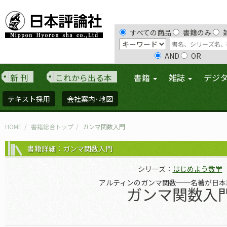
すべての商品
書籍のみ
AND
OR
新 刊
これから出る本
書籍
雑誌
デジ
テキスト採用
会社案内･地図
HOME
書籍総合トップ
ガンマ関数入門
書籍詳細：ガンマ関数入門
シリーズ：
はじめよう数学
アルティンのガンマ関数──名著が日本
ガンマ関数入