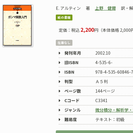
E. アルティン
著
上野 健爾
訳・
紙の書籍
2,200
定価：税込
円（本体価格 2,000
在庫なし
発刊年月
2002.10
旧ISBN
4-535-6-
ISBN
978-4-535-60846-
判型
Ａ５判
ページ数
144ページ
Cコード
C3341
ジャンル
微分積分・解析学・
難易度
テキスト：初級