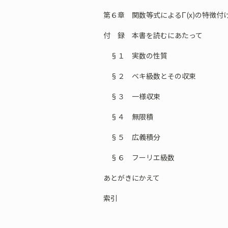
第６章 関数等式によるΓ(x)の特徴付
付 録 本書を読むにあたって
§１ 実数の性質
§２ ベキ級数とその収束
§３ 一様収束
§４ 無限積
§５ 広義積分
§６ フーリエ級数
あとがきにかえて
索引