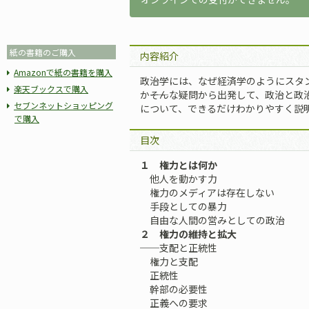
紙の書籍のご購入
内容紹介
Amazonで紙の書籍を購入
政治学には、なぜ経済学のようにスタ
楽天ブックスで購入
か――そんな疑問から出発して、政治と
セブンネットショッピング
について、できるだけわかりやすく説
で購入
目次
１ 権力とは何か
他人を動かす力
権力のメディアは存在しない
手段としての暴力
自由な人間の営みとしての政治
２ 権力の維持と拡大
──支配と正統性
権力と支配
正統性
幹部の必要性
正義への要求