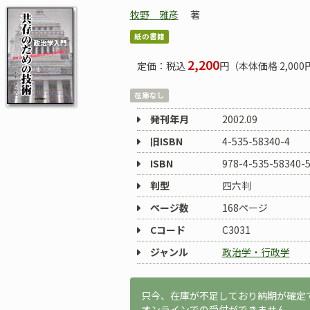
牧野 雅彦
著
紙の書籍
2,200
定価：税込
円（本体価格 2,000
在庫なし
発刊年月
2002.09
旧ISBN
4-535-58340-4
ISBN
978-4-535-58340-
判型
四六判
ページ数
168ページ
Cコード
C3031
ジャンル
政治学・行政学
只今、在庫が不足しており納期が確定
オンラインでの受付ができません。