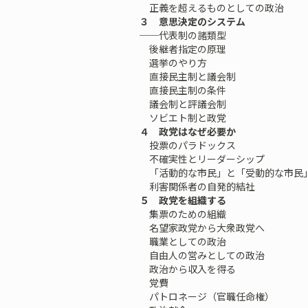
正義を超えるものとしての政治
３ 意思決定のシステム
──代表制の諸類型
後継者指定の原理
選挙のやり方
直接民主制と議会制
直接民主制の条件
議会制と評議会制
ソビエト制と政党
４ 政党はなぜ必要か
投票のパラドックス
不確実性とリーダーシップ
「活動的な市民」と「受動的な市民
利害関係者の自発的結社
５ 政党を組織する
集票のための組織
名望家政党から大衆政党へ
職業としての政治
自由人の営みとしての政治
政治から収入を得る
党費
パトロネージ（官職任命権）