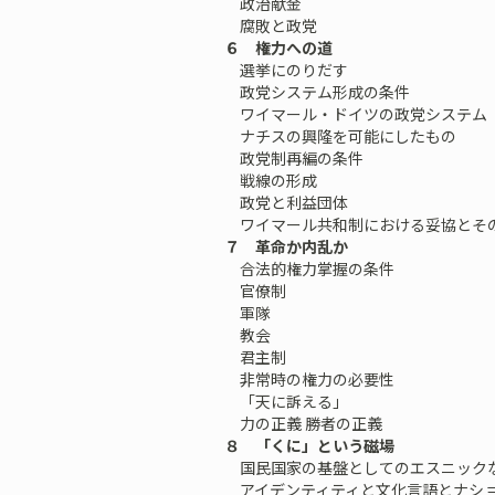
政治献金
腐敗と政党
６ 権力への道
選挙にのりだす
政党システム形成の条件
ワイマール・ドイツの政党システム
ナチスの興隆を可能にしたもの
政党制再編の条件
戦線の形成
政党と利益団体
ワイマール共和制における妥協とそ
７ 革命か内乱か
合法的権力掌握の条件
官僚制
軍隊
教会
君主制
非常時の権力の必要性
「天に訴える」
力の正義 勝者の正義
８ 「くに」という磁場
国民国家の基盤としてのエスニック
アイデンティティと文化言語とナシ