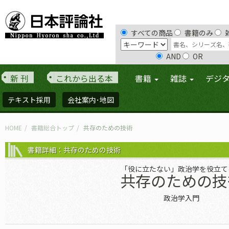
すべての商品
書籍のみ
AND
OR
新 刊
これから出る本
書籍
雑誌
デジ
テキスト採用
会社案内･地図
HOME
書籍総合トップ
共存のための技術
書籍詳細：共存のための技術
「役に立たない」政治学を役立て
共存のための技
政治学入門