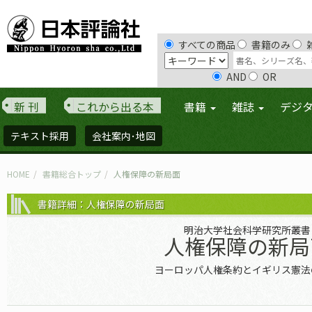
すべての商品
書籍のみ
AND
OR
新 刊
これから出る本
書籍
雑誌
デジ
テキスト採用
会社案内･地図
HOME
書籍総合トップ
人権保障の新局面
書籍詳細：人権保障の新局面
明治大学社会科学研究所叢書
人権保障の新局
ヨーロッパ人権条約とイギリス憲法