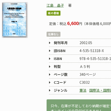
江島 晶子
著
紙の書籍
6,600
定価：税込
円（本体価格 6,000
在庫なし
発刊年月
2002.05
旧ISBN
4-535-51318-X
ISBN
978-4-535-51318-
判型
Ａ５判
ページ数
340ページ
Cコード
C3032
ジャンル
憲法
国際法・国際
只今、在庫が不足しており納期が確定
オンラインでの受付ができません。