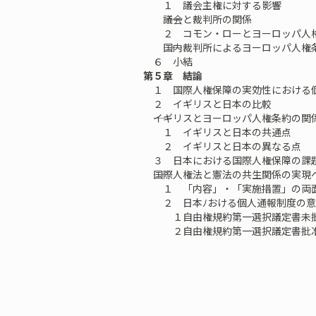
１ 議会主権に対する影響
――議会と裁判所の関係
２ コモン・ローとヨーロッパ人
――国内裁判所によるヨーロッパ人権
６ 小結
第５章 結論
１ 国際人権保障の実効性における
２ イギリスと日本の比較
――イギリスとヨーロッパ人権条約の関
１ イギリスと日本の共通点
２ イギリスと日本の異なる点
３ 日本における国際人権保障の課
――国際人権法と憲法の共生関係の実現
１ 「内容」・「実施措置」の両面
２ 日本ﾉおける個人通報制度の意
１自由権規約第一選択議定書未批
２自由権規約第一選択議定書批准