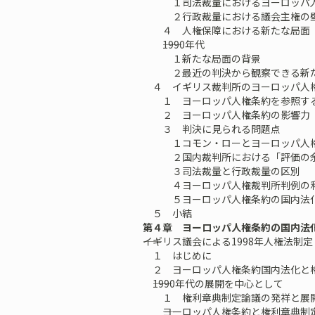
１司法裁量におけるヨーロッパ人
２行政裁量における議会主権の
４ 人権保障における新たな局面
――1990年代
１新たな局面の背景
２最近の判決から観察できる新た
４ イギリス裁判所のヨーロッパ人
１ ヨーロッパ人権条約を参照する
２ ヨーロッパ人権条約の影響力
３ 判決に見られる問題点
１コモン・ローとヨーロッパ人権
２国内裁判所における「評価の余
３司法裁量と行政裁量の区別
４ヨーロッパ人権裁判所判例の利
５ヨーロッパ人権条約の国内法化
５ 小結
第４章 ヨーロッパ人権条約の国内法
――イギリス議会による1998年人権法制定
１ はじめに
２ ヨーロッパ人権条約国内法化と
――1990年代の展開を中心として
１ 権利章典制定論議の発祥と展
――ヨーロッパ人権条約と権利章典制