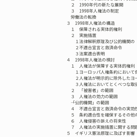
２ 1990年代の新たな展開
３ 1998年人権法の制定
――労働法の転換
３ 1998年人権法の構造
１ 保障される実体的権利
２ 実施措置
１法律解釈原理及び公的機関の「
２不適合宣言と救済命令
３法案適合表明
４ 1998年人権法の検討
１ 人権法が保障する実体的権利
１ヨーロッパ人権条約において保
２人権法が明示的に除外したヨー
３人権法においてとくべつな取扱
２ 「被害者」の範囲
３ 人権法の効力の範囲
――「公的機関」の範囲
４ 不適合宣言と救済命令の実効
５ 条約適合性を確保するその他
６ 人権侵害の訴えの将来性
７ 人権法の実施措置に関する問
５ イギリス憲法原理に及ぼす影響