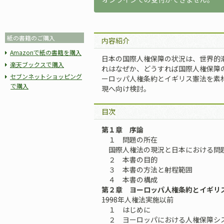
紙の書籍のご購入
内容紹介
Amazonで紙の書籍を購入
日本の国際人権保障の状況は、世界的
楽天ブックスで購入
れはなぜか、どうすれば国際人権保障
セブンネットショッピング
ーロッパ人権条約とイギリス憲法を素
で購入
現へ向け検討。
目次
第１章 序論
１ 問題の所在
――国際人権法の現況と日本における問
２ 本書の目的
３ 本書の方法と射程範囲
４ 本書の構成
第２章 ヨーロッパ人権条約とイギリ
――1998年人権法実施以前
１ はじめに
２ ヨーロッパにおける人権保障シ