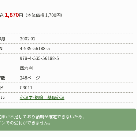
1,870
込
円（本体価格 1,700円）
年月
2002.02
N
4-535-56188-5
978-4-535-56188-5
四六判
ジ数
248ページ
ド
C3011
ンル
心理学-総論 基礎心理
在庫が不足しており納期が確定できないため、
インでの受付ができません。