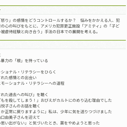
介
「怒り」の感情をどうコントロールするか？ 悩みをかかえる人、犯
者の心の叫びをもとに、アメリカ犯罪更正施設「アミティ」の「子ど
の被虐待経験と向き合う」手法の日本での展開を考える。
に
暴力の「根」を持っている
ショナル・リテラシーをひらく
された感情との出会い
ショナル・リテラシーへの道程
れた過去への叫び」を聴く
子どもを殺してしまう！」おびえがカルトにのめり込む理由でした
さんのお話を聴く
どうか正常に戻りますように」私は、少年に気を送りつづけました
美子さんを迎えて
よい思い出がない」と気づいたとき、薬をやめようと思った