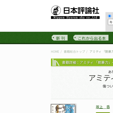
新 刊
これから出る本
HOME
書籍総合トップ
アミティ 「脱暴
書籍詳細：アミティ 「脱暴力」
あ
アミテ
傷つ
坂上 香