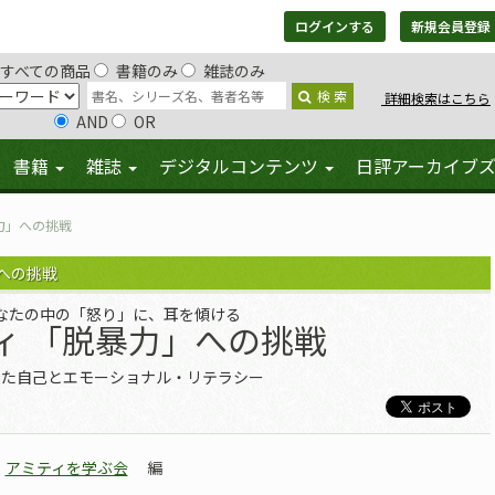
ログインする
新規会員登録
すべての商品
書籍のみ
雑誌のみ
検 索
詳細検索はこちら
AND
OR
書籍
雑誌
デジタルコンテンツ
日評アーカイブ
力」への挑戦
への挑戦
なたの中の「怒り」に、耳を傾ける
ィ 「脱暴力」への挑戦
いた自己とエモーショナル・リテラシー
アミティを学ぶ会
編