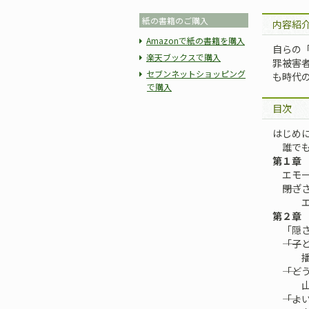
紙の書籍のご購入
内容紹
Amazonで紙の書籍を購入
自らの
楽天ブックスで購入
罪被害
セブンネットショッピング
も時代
で購入
目次
はじめ
誰でも
第１章
エモー
――閉ざ
エモー
第２章
「隠さ
――「
播悦子
――「
山口由
――「