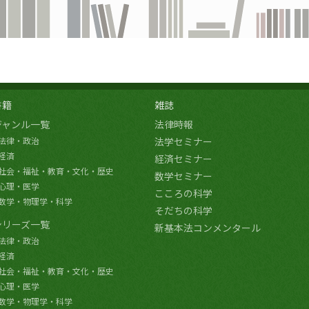
書籍
雑誌
ジャンル一覧
法律時報
法律・政治
法学セミナー
経済
経済セミナー
社会・福祉・教育・文化・歴史
数学セミナー
心理・医学
こころの科学
数学・物理学・科学
そだちの科学
シリーズ一覧
新基本法コンメンタール
法律・政治
経済
社会・福祉・教育・文化・歴史
心理・医学
数学・物理学・科学