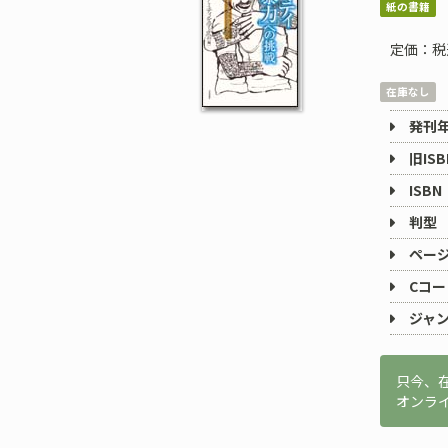
紙の書籍
定価：税
在庫なし
発刊
旧ISB
ISBN
判型
ペー
Cコー
ジャ
只今、
オンラ