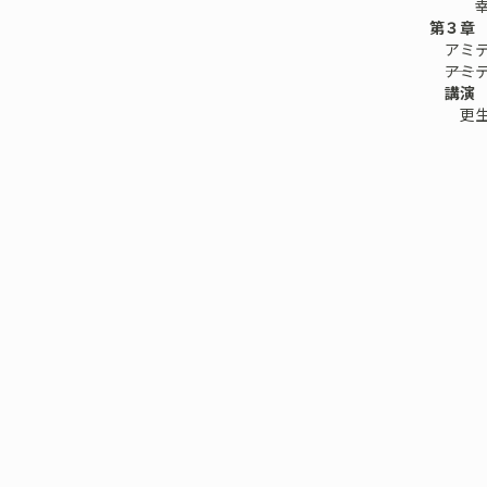
幸田智
第３章
アミテ
――アミ
講演
更生プ