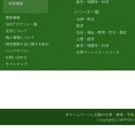
数学・物理学・科学
採用情報
シリーズ一覧
更新情報
法律・政治
SNSアカウント一覧
経済
注文について
社会・福祉・教育・文化・歴史
個人情報について
心理・医学
特定商取引法に関する表示
数学・物理学・科学
リンクポリシー
日評ベーシック・シリーズ
お問い合わせ
サイトマップ
本ホームページに記載の文章・画像・写真
Copyright(C) NIPPON