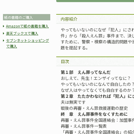
紙の書籍のご購入
内容紹介
Amazonで紙の書籍を購入
やってもいないのになぜ「犯人」にさ
楽天ブックスで購入
件」から「殺人えん罪」事件まで、決
セブンネットショッピング
すために、警察・検察の構造的問題や
で購入
題を提起する。
目次
第１部 えん罪ってなんだ
おしえて、先生！エンザイってなに？
やってもいないのになんで自白したの
なぜ人はやってなくても自白するのか
第２章 たたかわなければ「犯人」に
夫は無実です
戦後の再審・えん罪救援運動の歴史
終 章 えん罪事件をなくすために
再審・えん罪事件全国連絡会：加盟事
再審・えん罪事件一覧表
「再審・えん罪事件全国連絡会」の紹