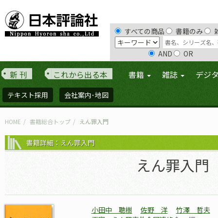
すべての商品
書籍のみ
AND
OR
新 刊
これから出る本
書籍
雑誌
デジ
テキスト採用
会社案内･地図
HOME
書籍総合トップ
えん罪入門
書籍詳細：えん罪入門
えん罪入門
小田中 聰樹
佐野 洋
竹澤 哲夫