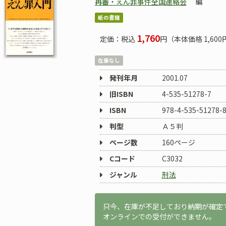
再審・えん罪事件全国連絡会
編
紙の書籍
1,760
定価：税込
円（本体価格 1,600
在庫なし
発刊年月
2001.07
旧ISBN
4-535-51278-7
ISBN
978-4-535-51278-
判型
Ａ５判
ページ数
160ページ
Cコード
C3032
ジャンル
刑法
只今、在庫が不足しており納期が確定
オンラインでの受付ができません。