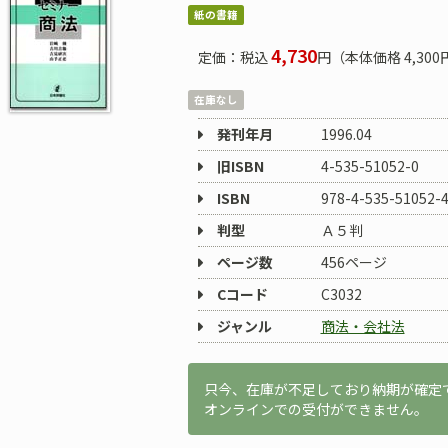
紙の書籍
4,730
定価：税込
円（本体価格 4,300
在庫なし
発刊年月
1996.04
旧ISBN
4-535-51052-0
ISBN
978-4-535-51052-
判型
Ａ５判
ページ数
456ページ
Cコード
C3032
ジャンル
商法・会社法
只今、在庫が不足しており納期が確定
オンラインでの受付ができません。