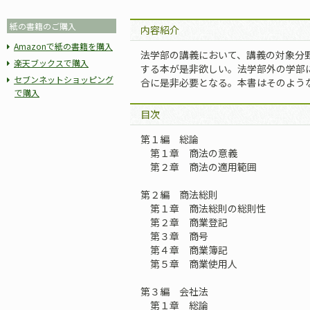
紙の書籍のご購入
内容紹介
Amazonで紙の書籍を購入
法学部の講義において、講義の対象分
楽天ブックスで購入
する本が是非欲しい。法学部外の学部
セブンネットショッピング
合に是非必要となる。本書はそのよう
で購入
目次
第１編 総論
第１章 商法の意義
第２章 商法の適用範囲
第２編 商法総則
第１章 商法総則の総則性
第２章 商業登記
第３章 商号
第４章 商業簿記
第５章 商業使用人
第３編 会社法
第１章 総論