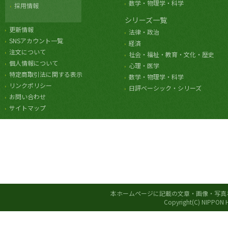
数学・物理学・科学
採用情報
シリーズ一覧
更新情報
法律・政治
SNSアカウント一覧
経済
注文について
社会・福祉・教育・文化・歴史
個人情報について
心理・医学
特定商取引法に関する表示
数学・物理学・科学
リンクポリシー
日評ベーシック・シリーズ
お問い合わせ
サイトマップ
本ホームページに記載の文章・画像・写真
Copyright(C) NIPPON