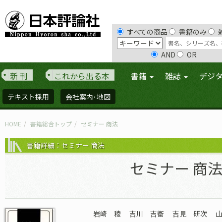
すべての商品
書籍のみ
AND
OR
新 刊
これから出る本
書籍
雑誌
デジ
テキスト採用
会社案内･地図
HOME
書籍総合トップ
セミナー 商法
書籍詳細：セミナー 商法
セミナー 商
岩崎 稜
吉川 吉衞
吉見 研次