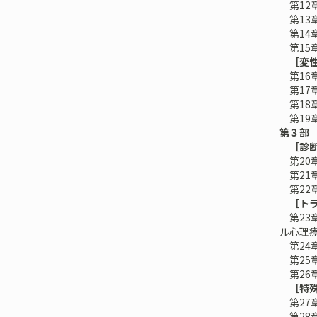
第12
第13
第14
第15
［変
第16
第17
第18
第19
第３部
［診
第20
第21
第22
［ト
第23
ル心理
第24
第25
第26
［特
第27
第28