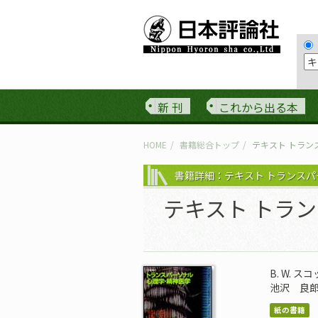
新 刊
これから出る本
HOME
書籍総合トップ
テキスト トラン
書籍詳細：テキスト トランス
テキスト トラ
B. W. ス
池沢 良
紙の書籍