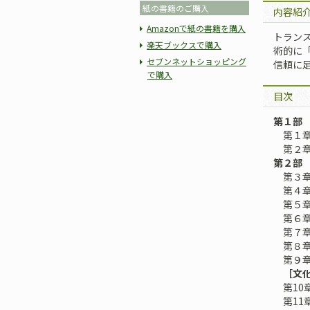
紙の書籍のご購入
内容紹
Amazonで紙の書籍を購入
トラン
楽天ブックスで購入
術的に
セブンネットショッピング
信頼に
で購入
目次
第１部
第１章
第２章
第２部
第３章
第４章
第５章
第６章
第７章
第８章
第９章
［文
第10
第11