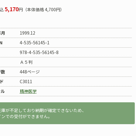
5,170
込
円（本体価格 4,700円）
年月
1999.12
N
4-535-56145-1
978-4-535-56145-8
Ａ５判
ジ数
448ページ
ド
C3011
ンル
精神医学
在庫が不足しており納期が確定できないため、
インでの受付ができません。