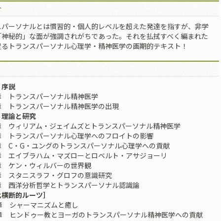
介
スパーソナルとは慣習的・個人的レベルを超えた発達を指すが、非学
「神秘的」な面が強調されがちであった。それを払拭すべく編まれた
足るトランスパーソナル心理学・精神医学の画期的テキスト！
 序説
 トランスパーソナル精神医学
 トランスパーソナル精神医学の出現
 理論と研究
 ウィリアム・ジェイムズとトランスパーソナル精神医学
 トランスパーソナル心理学へのフロイトの影響
 C・G・ユングのトランスパーソナル心理学への貢献
 エイブラハム・マズローとロベルト・アサジョーリ
 ケン・ウィルバーの世界観
 スタニスラフ・グロフの意識研究
 西洋分析哲学とトランスパーソナル認識論
化横断的ルーツ］
章 シャーマニズムと癒し
章 ヒンドゥー教とヨーガのトランスパーソナル精神医学への貢献