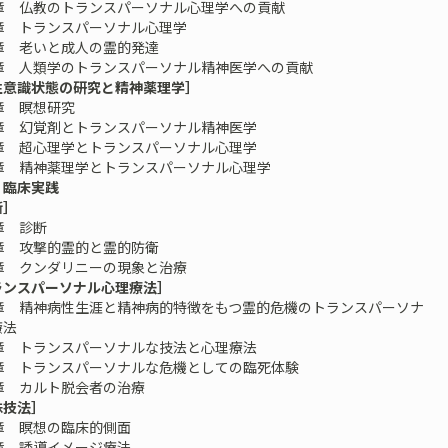
章 仏教のトランスパーソナル心理学への貢献
章 トランスパーソナル心理学
章 老いと成人の霊的発達
章 人類学のトランスパーソナル精神医学への貢献
性意識状態の研究と精神薬理学］
章 瞑想研究
章 幻覚剤とトランスパーソナル精神医学
章 超心理学とトランスパーソナル心理学
章 精神薬理学とトランスパーソナル心理学
 臨床実践
断］
章 診断
章 攻撃的霊的と霊的防衛
章 クンダリニーの現象と治療
ランスパーソナル心理療法］
章 精神病性生涯と精神病的特徴をもつ霊的危機のトランスパーソナ
療法
章 トランスパーソナルな技法と心理療法
章 トランスパーソナルな危機としての臨死体験
章 カルト脱会者の治療
殊技法］
章 瞑想の臨床的側面
章 誘導イメージ療法