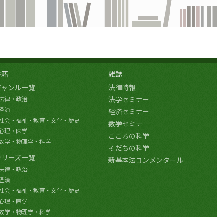
書籍
雑誌
ジャンル一覧
法律時報
法律・政治
法学セミナー
経済
経済セミナー
社会・福祉・教育・文化・歴史
数学セミナー
心理・医学
こころの科学
数学・物理学・科学
そだちの科学
シリーズ一覧
新基本法コンメンタール
法律・政治
経済
社会・福祉・教育・文化・歴史
心理・医学
数学・物理学・科学