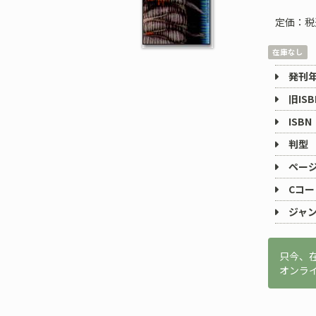
定価：税
在庫なし
発刊
旧ISB
ISBN
判型
ペー
Cコー
ジャ
只今、
オンラ