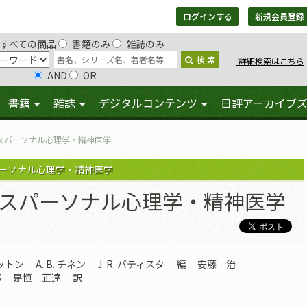
ログインする
新規会員登録
すべての商品
書籍のみ
雑誌のみ
検 索
詳細検索はこちら
AND
OR
書籍
雑誌
デジタルコンテンツ
日評アーカイブ
スパーソナル心理学・精神医学
パーソナル心理学・精神医学
ンスパーソナル心理学・精神医学
コットン
A. B. チネン
J. R. バティスタ
編
安藤 治
郎
是恒 正達
訳