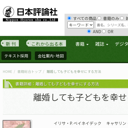
すべての商品
書籍のみ
AND
OR
新 刊
これから出る本
書籍
雑誌
デジ
テキスト採用
会社案内･地図
HOME
書籍総合トップ
離婚しても子どもを幸せにする方法
書籍詳細：離婚しても子どもを幸せにする方法
離婚しても子どもを幸せ
イリサ・P. ベイネイデック
キャサリン・