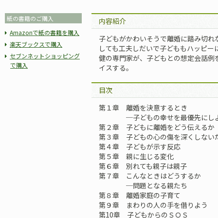
紙の書籍のご購入
内容紹介
Amazonで紙の書籍を購入
子どもがかわいそうで離婚に踏み切れ
楽天ブックスで購入
しても工夫しだいで子どももハッピー
セブンネットショッピング
健の専門家が、子どもとの想定会話例
で購入
イスする。
目次
第１章 離婚を決意するとき
─子どもの幸せを最優先にし
第２章 子どもに離婚をどう伝えるか
第３章 子どもの心の傷を深くしない
第４章 子どもが示す反応
第５章 親に生じる変化
第６章 別れても親子は親子
第７章 こんなときはどうするか
─問題となる親たち
第８章 離婚家庭の子育て
第９章 まわりの人の手を借りよう
第10章 子どもからのＳＯＳ