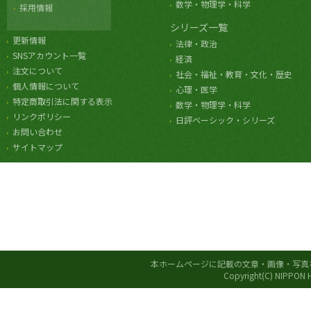
数学・物理学・科学
採用情報
シリーズ一覧
更新情報
法律・政治
SNSアカウント一覧
経済
注文について
社会・福祉・教育・文化・歴史
個人情報について
心理・医学
特定商取引法に関する表示
数学・物理学・科学
リンクポリシー
日評ベーシック・シリーズ
お問い合わせ
サイトマップ
本ホームページに記載の文章・画像・写真
Copyright(C) NIPPON