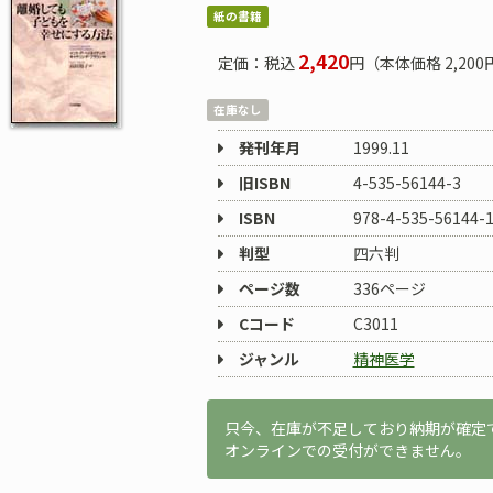
紙の書籍
2,420
定価：税込
円（本体価格 2,200
在庫なし
発刊年月
1999.11
旧ISBN
4-535-56144-3
ISBN
978-4-535-56144-
判型
四六判
ページ数
336ページ
Cコード
C3011
ジャンル
精神医学
只今、在庫が不足しており納期が確定
オンラインでの受付ができません。