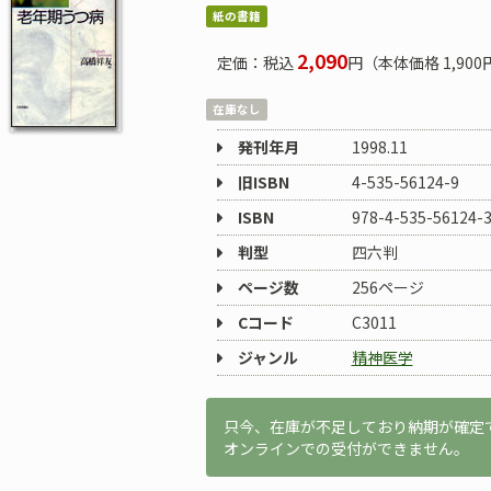
紙の書籍
2,090
定価：税込
円（本体価格 1,900
在庫なし
発刊年月
1998.11
旧ISBN
4-535-56124-9
ISBN
978-4-535-56124-
判型
四六判
ページ数
256ページ
Cコード
C3011
ジャンル
精神医学
只今、在庫が不足しており納期が確定
オンラインでの受付ができません。