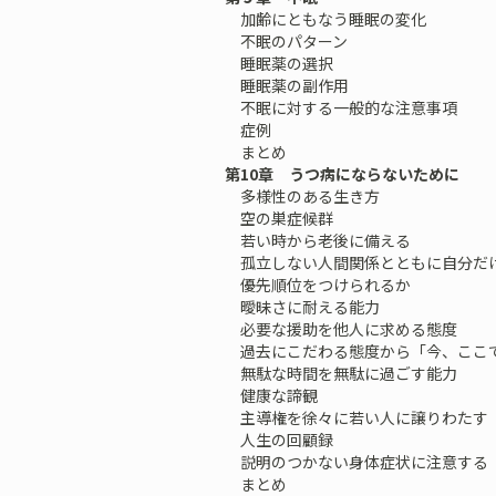
加齢にともなう睡眠の変化
不眠のパターン
睡眠薬の選択
睡眠薬の副作用
不眠に対する一般的な注意事項
症例
まとめ
第10章 うつ病にならないために
多様性のある生き方
空の巣症候群
若い時から老後に備える
孤立しない人間関係とともに自分だ
優先順位をつけられるか
曖昧さに耐える能力
必要な援助を他人に求める態度
過去にこだわる態度から「今、ここ
無駄な時間を無駄に過ごす能力
健康な諦観
主導権を徐々に若い人に譲りわたす
人生の回顧録
説明のつかない身体症状に注意する
まとめ