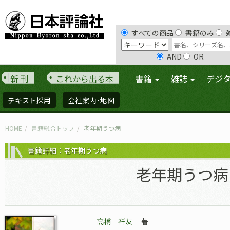
すべての商品
書籍のみ
AND
OR
新 刊
これから出る本
書籍
雑誌
デジ
テキスト採用
会社案内･地図
HOME
書籍総合トップ
老年期うつ病
書籍詳細：老年期うつ病
老年期うつ病
高橋 祥友
著