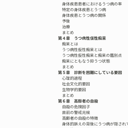
身体疾患患者におけるうつ病の率
特定の身体疾患とうつ病
身体疾患とうつ病の関係
予後
治療
まとめ
第４章 うつ病性仮性痴呆
痴呆とは
うつ病性仮性痴呆とは
うつ病性仮性痴呆と痴呆の鑑別点
痴呆にともなう抑うつ状態
まとめ
第５章 診断を困難にしている要因
心理的過程
社会文化的要因
生物学的要因
まとめ
第６章 高齢者の自殺
自殺の危険因子
直前の警戒兆候
高齢者の自殺の特徴
身体的訴えの背後にうつ病が隠され