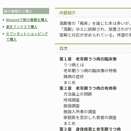
紙の書籍のご購入
内容紹介
Amazonで紙の書籍を購入
高齢者の「痴呆」を論じた本は多いが
楽天ブックスで購入
「高齢」ゆえに誤解され、放置されが
セブンネットショッピング
理解と対応が求められている。待望の
で購入
目次
第１章 老年期うつ病の臨床像
うつ病とは
老年期うつ病の臨床像の特徴
躁病の症状
まとめ
第２章 老年期うつ病の有病率
方法論上の問題
地域調査
施設調査
施設入所者の調査
家庭医を受診した患者の調査
まとめ
第３章 身体疾患と老年期うつ病