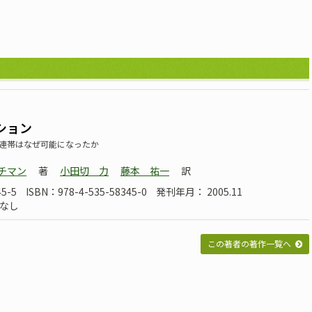
ション
連帯はなぜ可能になったか
ッチマン
著
小田切 力
藤本 祐一
訳
5-5
ISBN：978-4-535-58345-0
発刊年月： 2005.11
なし
この著者の著作一覧へ