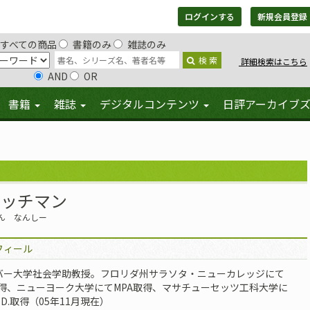
ログインする
新規会員登録
すべての商品
書籍のみ
雑誌のみ
検 索
詳細検索はこちら
AND
OR
書籍
雑誌
デジタルコンテンツ
日評アーカイブ
 リッチマン
ん なんしー
フィール
バー大学社会学助教授。フロリダ州サラソタ・ニューカレッジにて
取得、ニューヨーク大学にてMPA取得、マサチューセッツ工科大学に
. D.取得（05年11月現在）