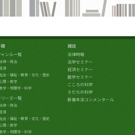
書籍
雑誌
ジャンル一覧
法律時報
法律・政治
法学セミナー
経済
経済セミナー
社会・福祉・教育・文化・歴史
数学セミナー
心理・医学
こころの科学
数学・物理学・科学
そだちの科学
シリーズ一覧
新基本法コンメンタール
法律・政治
経済
社会・福祉・教育・文化・歴史
心理・医学
数学・物理学・科学