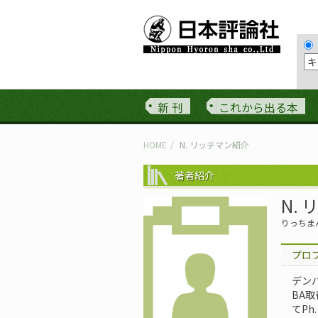
新 刊
これから出る本
HOME
N. リッチマン紹介
著者紹介
N.
りっちま
プロ
デン
BA
てPh