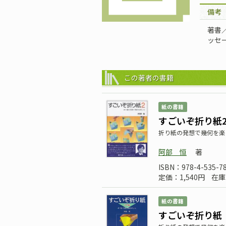
備考
著書
ッセ
この著者の書籍
紙の書籍
すごいぞ折り紙
折り紙の発想で幾何を楽
阿部 恒
著
ISBN：978-4-535-7
定価：1,540円
在庫
紙の書籍
すごいぞ折り紙