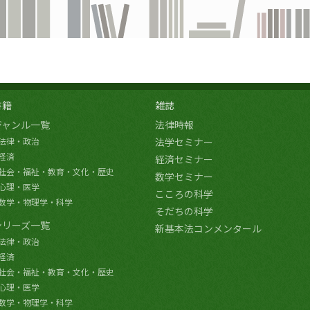
書籍
雑誌
ジャンル一覧
法律時報
法律・政治
法学セミナー
経済
経済セミナー
社会・福祉・教育・文化・歴史
数学セミナー
心理・医学
こころの科学
数学・物理学・科学
そだちの科学
シリーズ一覧
新基本法コンメンタール
法律・政治
経済
社会・福祉・教育・文化・歴史
心理・医学
数学・物理学・科学