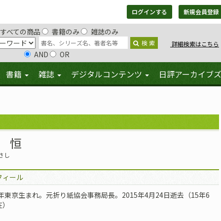
ログインする
新規会員登録
すべての商品
書籍のみ
雑誌のみ
検 索
詳細検索はこちら
AND
OR
書籍
雑誌
デジタルコンテンツ
日評アーカイブ
 恒
さし
フィール
9年東京生まれ。元折り紙協会事務局長。2015年4月24日逝去（15年6
在）