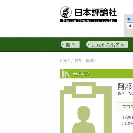
新 刊
これから出る本
HOME
阿部 恒紹介
著者紹介
阿部
あべ ひ
プロ
192
月現