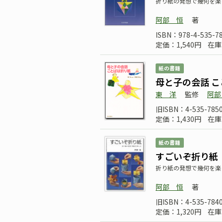
折り紙の発想で幾何を楽
阿部 恒
著
ISBN：978-4-535-7
定価：1,540円
在庫
紙の書籍
母と子の会話 
東 洋
監修
阿部
旧ISBN：4-535-7850
定価：1,430円
在庫
紙の書籍
すごいぞ折り紙
折り紙の発想で幾何を楽
阿部 恒
著
旧ISBN：4-535-7840
定価：1,320円
在庫