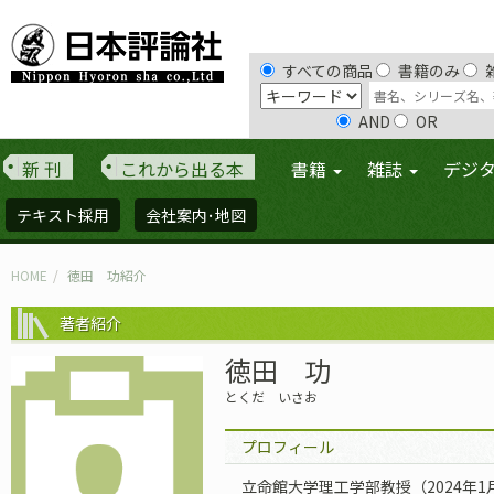
すべての商品
書籍のみ
AND
OR
新 刊
これから出る本
書籍
雑誌
デジ
テキスト採用
会社案内･地図
HOME
徳田 功紹介
著者紹介
徳田 功
とくだ いさお
プロフィール
立命館大学理工学部教授（2024年1