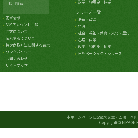
数学・物理学・科学
採用情報
シリーズ一覧
更新情報
法律・政治
SNSアカウント一覧
経済
注文について
社会・福祉・教育・文化・歴史
個人情報について
心理・医学
特定商取引法に関する表示
数学・物理学・科学
リンクポリシー
日評ベーシック・シリーズ
お問い合わせ
サイトマップ
本ホームページに記載の文章・画像・写真
Copyright(C) NIPPON