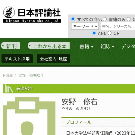
すべての商品
書籍のみ
AND
OR
新 刊
これから出る本
書籍
雑誌
デジ
テキスト採用
会社案内･地図
HOME
安野 修右紹介
著者紹介
安野 修右
やすの のぶすけ
プロフィール
日本大学法学部専任講師（2023年1