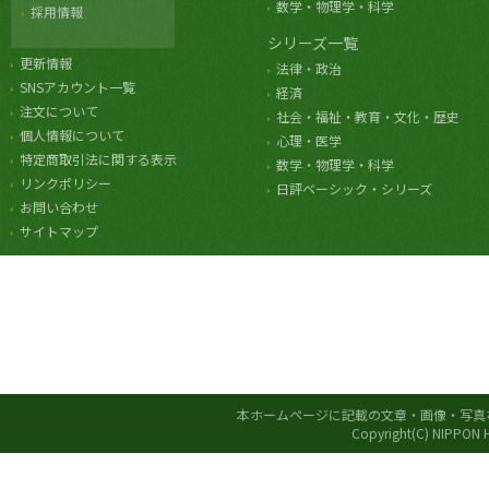
数学・物理学・科学
採用情報
シリーズ一覧
更新情報
法律・政治
SNSアカウント一覧
経済
注文について
社会・福祉・教育・文化・歴史
個人情報について
心理・医学
特定商取引法に関する表示
数学・物理学・科学
リンクポリシー
日評ベーシック・シリーズ
お問い合わせ
サイトマップ
本ホームページに記載の文章・画像・写真
Copyright(C) NIPPON