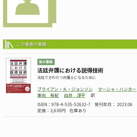
この著者の書籍
紙の書籍
法廷弁護における説得技術
法廷できわだつ弁護士になるために
ブライアン・Ｋ・ジョンソン
マーシャ・ハンター
東向 有紀
白井 淳平
訳
ISBN：978-4-535-52632-7
発刊年月： 2023.06
定価：3,630円
在庫あり