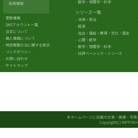
数学・物理学・科学
採用情報
シリーズ一覧
更新情報
法律・政治
SNSアカウント一覧
経済
注文について
社会・福祉・教育・文化・歴史
個人情報について
心理・医学
特定商取引法に関する表示
数学・物理学・科学
リンクポリシー
日評ベーシック・シリーズ
お問い合わせ
サイトマップ
本ホームページに記載の文章・画像・写真
Copyright(C) NIPPON