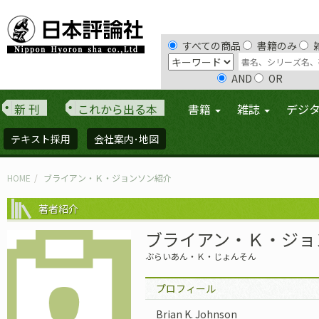
すべての商品
書籍のみ
AND
OR
新 刊
これから出る本
書籍
雑誌
デジ
テキスト採用
会社案内･地図
HOME
ブライアン・Ｋ・ジョンソン紹介
著者紹介
ブライアン・Ｋ・ジョ
ぶらいあん・Ｋ・じょんそん
プロフィール
Brian K. Johnson