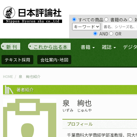
すべての商品
書籍のみ
AND
OR
新 刊
これから出る本
書籍
雑誌
デジ
テキスト採用
会社案内･地図
HOME
泉 絢也紹介
著者紹介
泉 絢也
いずみ じゅんや
プロフィール
千葉商科大学商経学部准教授、同大学