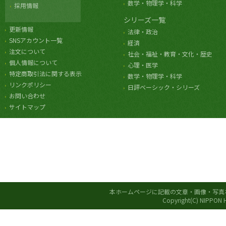
数学・物理学・科学
採用情報
シリーズ一覧
更新情報
法律・政治
SNSアカウント一覧
経済
注文について
社会・福祉・教育・文化・歴史
個人情報について
心理・医学
特定商取引法に関する表示
数学・物理学・科学
リンクポリシー
日評ベーシック・シリーズ
お問い合わせ
サイトマップ
本ホームページに記載の文章・画像・写真
Copyright(C) NIPPON