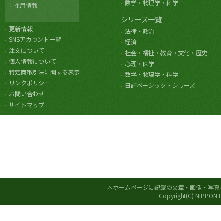
数学・物理学・科学
採用情報
シリーズ一覧
更新情報
法律・政治
SNSアカウント一覧
経済
注文について
社会・福祉・教育・文化・歴史
個人情報について
心理・医学
特定商取引法に関する表示
数学・物理学・科学
リンクポリシー
日評ベーシック・シリーズ
お問い合わせ
サイトマップ
本ホームページに記載の文章・画像・写真
Copyright(C) NIPPON