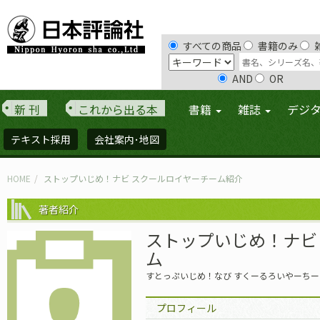
すべての商品
書籍のみ
AND
OR
新 刊
これから出る本
書籍
雑誌
デジ
テキスト採用
会社案内･地図
HOME
ストップいじめ！ナビ スクールロイヤーチーム紹介
著者紹介
ストップいじめ！ナビ
ム
すとっぷいじめ！なび すくーるろいやーちー
プロフィール