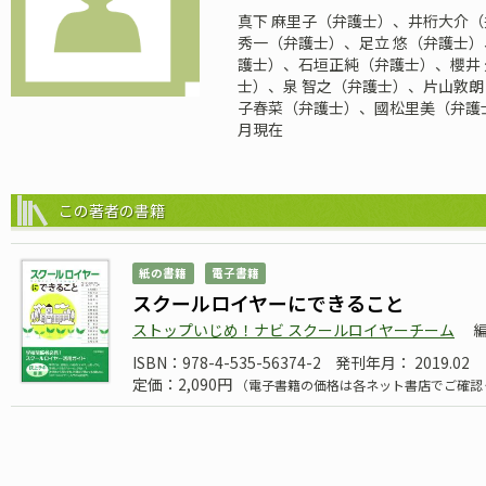
真下 麻里子（弁護士）、井桁大介（
秀一（弁護士）、足立 悠（弁護士
護士）、石垣正純（弁護士）、櫻井
士）、泉 智之（弁護士）、片山敦
子春菜（弁護士）、國松里美（弁護士
月現在
この著者の書籍
紙の書籍
電子書籍
スクールロイヤーにできること
ストップいじめ！ナビ スクールロイヤーチーム
ISBN：978-4-535-56374-2
発刊年月： 2019.02
定価：2,090円
（電子書籍の価格は各ネット書店でご確認