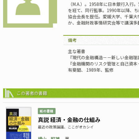
（M.A.）。1958年に日本銀行入
を経て、同行監事。1990年以降、
協会会長を歴任。愛媛大学、千葉大
か、金融財政事情研究会等で講演多数
備考
主な著書
『現代の金融構造－－新しい金融理論
『金融機関のリスク管理と自己資本－
有斐閣、 1989年、監修
この著者の書籍
紙の書籍
真説 経済・金融の仕組み
最近の政策論議、ここがオカシイ
横山 昭雄
著