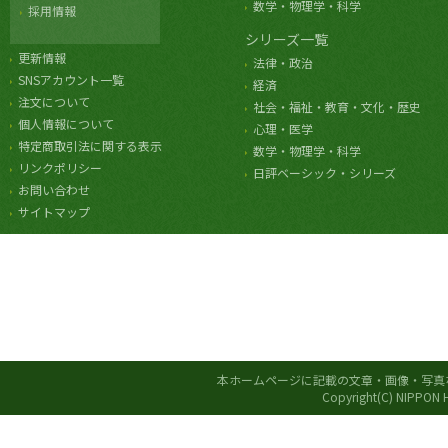
数学・物理学・科学
採用情報
シリーズ一覧
更新情報
法律・政治
SNSアカウント一覧
経済
注文について
社会・福祉・教育・文化・歴史
個人情報について
心理・医学
特定商取引法に関する表示
数学・物理学・科学
リンクポリシー
日評ベーシック・シリーズ
お問い合わせ
サイトマップ
本ホームページに記載の文章・画像・写真
Copyright(C) NIPPON