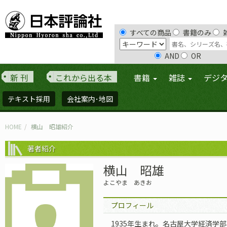
すべての商品
書籍のみ
AND
OR
新 刊
これから出る本
書籍
雑誌
デジ
テキスト採用
会社案内･地図
HOME
横山 昭雄紹介
著者紹介
横山 昭雄
よこやま あきお
プロフィール
1935年生まれ。名古屋大学経済学