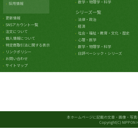
数学・物理学・科学
採用情報
シリーズ一覧
更新情報
法律・政治
SNSアカウント一覧
経済
注文について
社会・福祉・教育・文化・歴史
個人情報について
心理・医学
特定商取引法に関する表示
数学・物理学・科学
リンクポリシー
日評ベーシック・シリーズ
お問い合わせ
サイトマップ
本ホームページに記載の文章・画像・写真
Copyright(C) NIPPON