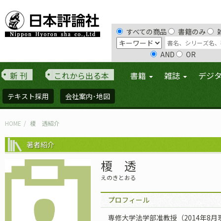
すべての商品
書籍のみ
AND
OR
新 刊
これから出る本
書籍
雑誌
デジ
テキスト採用
会社案内･地図
HOME
榎 透紹介
著者紹介
榎 透
えのきとおる
プロフィール
専修大学法学部准教授（2014年8月