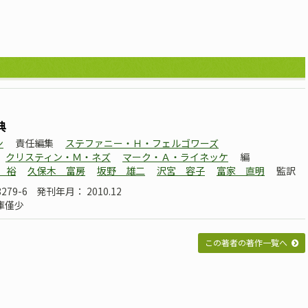
典
ン
責任編集
ステファニー・Ｈ・フェルゴワーズ
クリスティン・Ｍ・ネズ
マーク・Ａ・ライネッケ
編
 裕
久保木 富房
坂野 雄二
沢宮 容子
富家 直明
監訳
8279-6
発刊年月： 2010.12
庫僅少
この著者の著作一覧へ