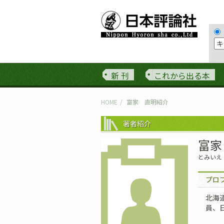
新 刊
これから出る本
HOME
富家 直明紹介
著者紹介
富家
とみいえ
プロ
北海
員、