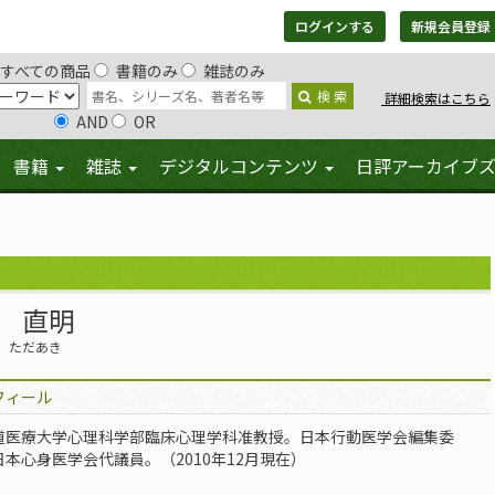
ログインする
新規会員登録
すべての商品
書籍のみ
雑誌のみ
検 索
詳細検索はこちら
AND
OR
書籍
雑誌
デジタルコンテンツ
日評アーカイブ
 直明
 ただあき
フィール
道医療大学心理科学部臨床心理学科准教授。日本行動医学会編集委
日本心身医学会代議員。（2010年12月現在）