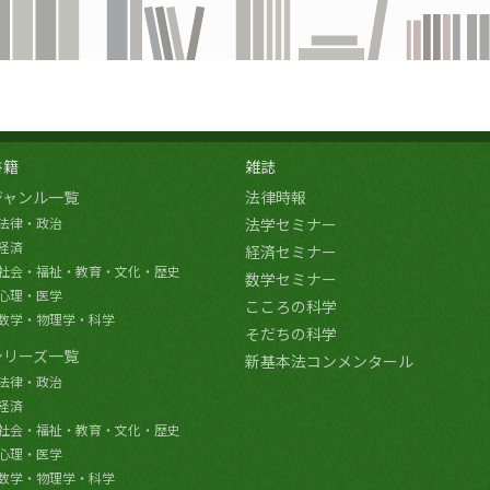
書籍
雑誌
ジャンル一覧
法律時報
法律・政治
法学セミナー
経済
経済セミナー
社会・福祉・教育・文化・歴史
数学セミナー
心理・医学
こころの科学
数学・物理学・科学
そだちの科学
シリーズ一覧
新基本法コンメンタール
法律・政治
経済
社会・福祉・教育・文化・歴史
心理・医学
数学・物理学・科学