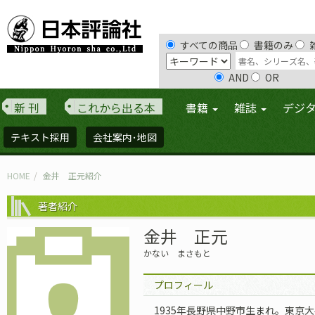
すべての商品
書籍のみ
AND
OR
新 刊
これから出る本
書籍
雑誌
デジ
テキスト採用
会社案内･地図
HOME
金井 正元紹介
著者紹介
金井 正元
かない まさもと
プロフィール
1935年長野県中野市生まれ。東京