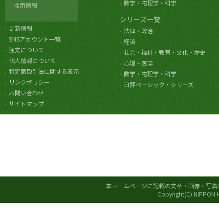
数学・物理学・科学
採用情報
シリーズ一覧
更新情報
法律・政治
SNSアカウント一覧
経済
注文について
社会・福祉・教育・文化・歴史
個人情報について
心理・医学
特定商取引法に関する表示
数学・物理学・科学
リンクポリシー
日評ベーシック・シリーズ
お問い合わせ
サイトマップ
本ホームページに記載の文章・画像・写真
Copyright(C) NIPPON