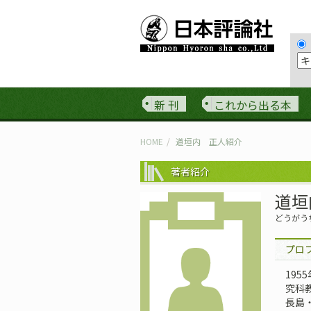
新 刊
これから出る本
HOME
道垣内 正人紹介
著者紹介
道垣
どうがう
プロ
19
究科
長島