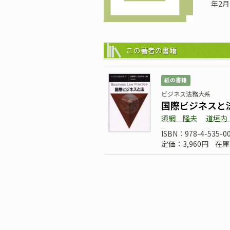
年2
この著者の書籍
紙の書籍
ビジネス法務大系
国際ビジネスと
須網 隆夫
道垣内
ISBN：978-4-535-0
定価：3,960円
在庫