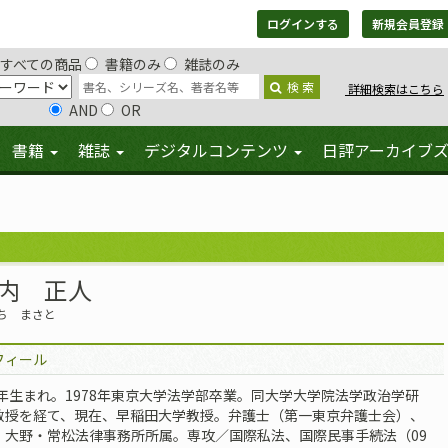
ログインする
新規会員登録
すべての商品
書籍のみ
雑誌のみ
検 索
詳細検索はこちら
AND
OR
書籍
雑誌
デジタルコンテンツ
日評アーカイブ
内 正人
ち まさと
フィール
55年生まれ。1978年東京大学法学部卒業。同大学大学院法学政治学研
教授を経て、現在、早稲田大学教授。弁護士（第一東京弁護士会）、
・大野・常松法律事務所所属。専攻／国際私法、国際民事手続法（09