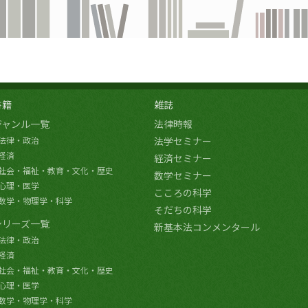
書籍
雑誌
ジャンル一覧
法律時報
法律・政治
法学セミナー
経済
経済セミナー
社会・福祉・教育・文化・歴史
数学セミナー
心理・医学
こころの科学
数学・物理学・科学
そだちの科学
シリーズ一覧
新基本法コンメンタール
法律・政治
経済
社会・福祉・教育・文化・歴史
心理・医学
数学・物理学・科学