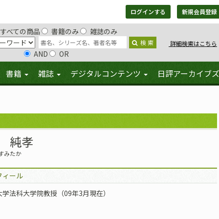
ログインする
新規会員登録
すべての商品
書籍のみ
雑誌のみ
検 索
詳細検索はこちら
AND
OR
書籍
雑誌
デジタルコンテンツ
日評アーカイブ
 純孝
すみたか
フィール
大学法科大学院教授（09年3月現在）