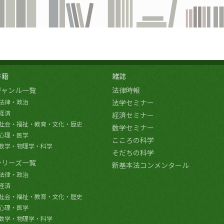
書籍
雑誌
ジャンル一覧
法律時報
法律・政治
法学セミナー
経済
経済セミナー
社会・福祉・教育・文化・歴史
数学セミナー
心理・医学
こころの科学
数学・物理学・科学
そだちの科学
シリーズ一覧
新基本法コンメンタール
法律・政治
経済
社会・福祉・教育・文化・歴史
心理・医学
数学・物理学・科学