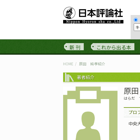
新 刊
これから出る本
HOME
原田 純孝紹介
著者紹介
原田
はらだ 
プロ
中央