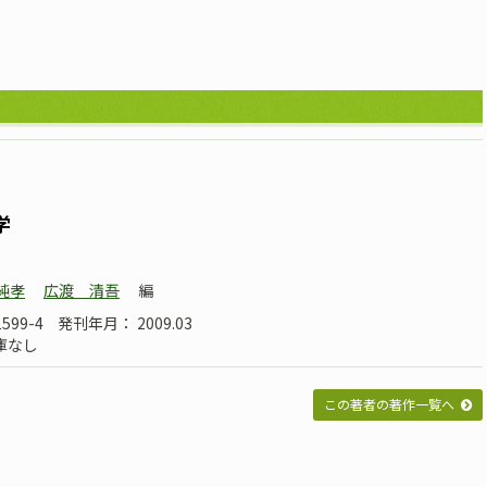
学
純孝
広渡 清吾
編
1599-4
発刊年月： 2009.03
庫なし
この著者の著作一覧へ