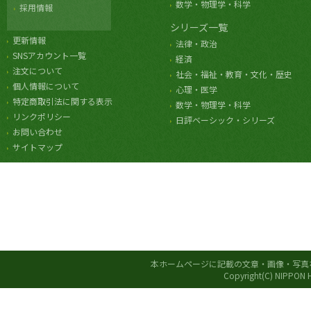
数学・物理学・科学
採用情報
シリーズ一覧
更新情報
法律・政治
SNSアカウント一覧
経済
注文について
社会・福祉・教育・文化・歴史
個人情報について
心理・医学
特定商取引法に関する表示
数学・物理学・科学
リンクポリシー
日評ベーシック・シリーズ
お問い合わせ
サイトマップ
本ホームページに記載の文章・画像・写真
Copyright(C) NIPPON