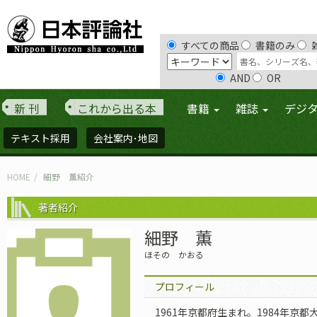
すべての商品
書籍のみ
AND
OR
新 刊
これから出る本
書籍
雑誌
デジ
テキスト採用
会社案内･地図
HOME
細野 薫紹介
著者紹介
細野 薫
ほその かおる
プロフィール
1961年京都府生まれ。1984年京