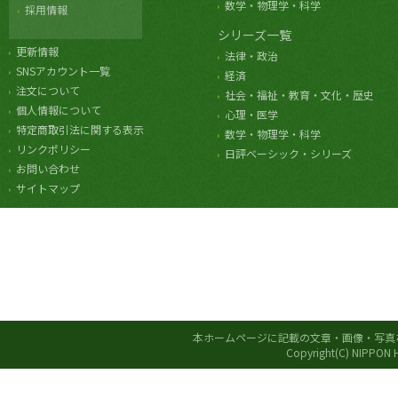
数学・物理学・科学
採用情報
シリーズ一覧
更新情報
法律・政治
SNSアカウント一覧
経済
注文について
社会・福祉・教育・文化・歴史
個人情報について
心理・医学
特定商取引法に関する表示
数学・物理学・科学
リンクポリシー
日評ベーシック・シリーズ
お問い合わせ
サイトマップ
本ホームページに記載の文章・画像・写真
Copyright(C) NIPPON