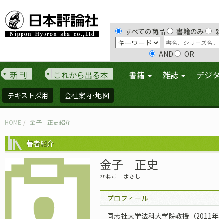
すべての商品
書籍のみ
AND
OR
新 刊
これから出る本
書籍
雑誌
デジ
テキスト採用
会社案内･地図
HOME
金子 正史紹介
著者紹介
金子 正史
かねこ まさし
プロフィール
同志社大学法科大学院教授（2011年