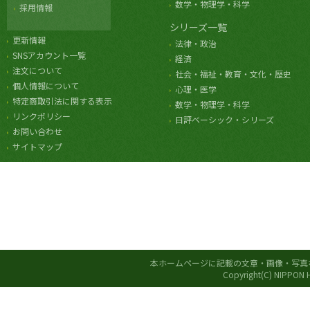
数学・物理学・科学
採用情報
シリーズ一覧
更新情報
法律・政治
SNSアカウント一覧
経済
注文について
社会・福祉・教育・文化・歴史
個人情報について
心理・医学
特定商取引法に関する表示
数学・物理学・科学
リンクポリシー
日評ベーシック・シリーズ
お問い合わせ
サイトマップ
本ホームページに記載の文章・画像・写真
Copyright(C) NIPPON