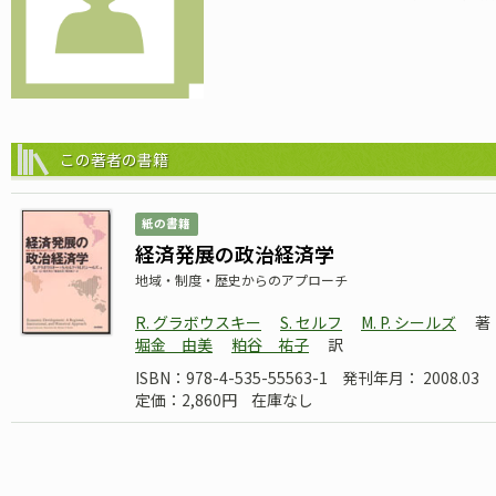
この著者の書籍
紙の書籍
経済発展の政治経済学
地域・制度・歴史からのアプローチ
R. グラボウスキー
S. セルフ
M. P. シールズ
著
堀金 由美
粕谷 祐子
訳
ISBN：978-4-535-55563-1
発刊年月： 2008.03
定価：2,860円
在庫なし