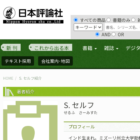
すべての商品
書籍のみ
AND
OR
新 刊
これから出る本
書籍
雑誌
デジ
テキスト採用
会社案内･地図
HOME
S. セルフ紹介
著者紹介
S. セルフ
せるふ さーみすた
プロフィール
インド生まれ。ミズーリ州立大学助