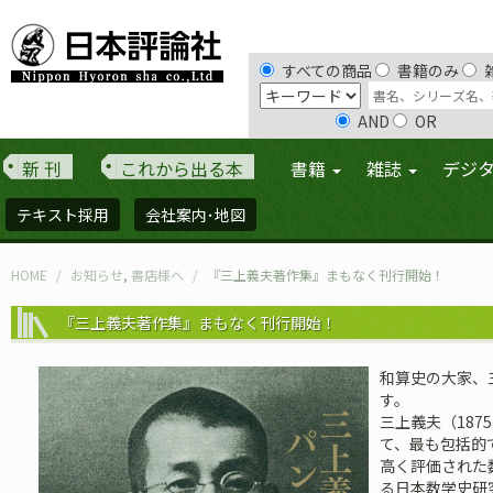
すべての商品
書籍のみ
AND
OR
新 刊
これから出る本
書籍
雑誌
デジ
テキスト採用
会社案内･地図
HOME
お知らせ
,
書店様へ
『三上義夫著作集』まもなく刊行開始！
『三上義夫著作集』まもなく刊行開始！
和算史の大家、
す。
三上義夫（187
て、最も包括的
高く評価された
る日本数学史研