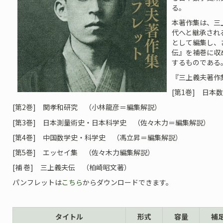
る。
本著作集は、三
代へと継承され
として編集し、
伝』を補巻に収
するものである
『三上義夫著作
[第1巻] 日
[第2巻] 関孝和研究 （小林龍彦＝編集解説）
[第3巻] 日本測量術史・日本科学史 （佐々木力＝編集解説）
[第4巻] 中国数学史・科学史 （馮立昇＝編集解説）
[第5巻] エッセイ集 （佐々木力編集解説）
[補 巻] 三上義夫伝 （柏崎昭文著）
パンフレットは
こちら
からダウンロードできます。
タイトル
形式
容量
補