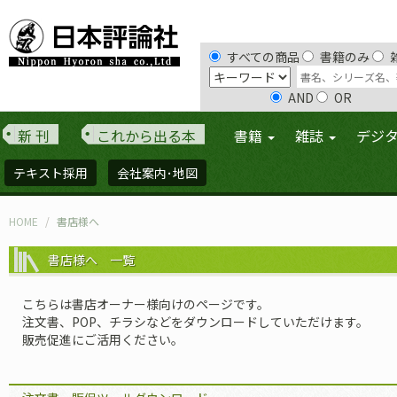
すべての商品
書籍のみ
AND
OR
新 刊
これから出る本
書籍
雑誌
デジ
テキスト採用
会社案内･地図
HOME
書店様へ
書店様へ 一覧
こちらは書店オーナー様向けのページです。
注文書、POP、チラシなどをダウンロードしていただけます。
販売促進にご活用ください。