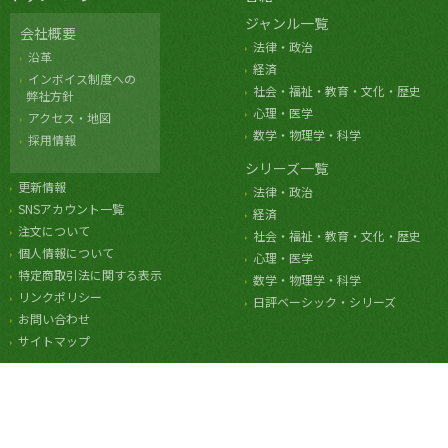
ジャンル一覧
会社概要
法律・政治
沿革
経済
インボイス制度への
社会・福祉・教育・文化・歴史
弊社方針
心理・医学
アクセス・地図
数学・物理学・科学
採用情報
シリーズ一覧
更新情報
法律・政治
SNSアカウント一覧
経済
注文について
社会・福祉・教育・文化・歴史
個人情報について
心理・医学
特定商取引法に関する表示
数学・物理学・科学
リンクポリシー
日評ベーシック・シリーズ
お問い合わせ
サイトマップ