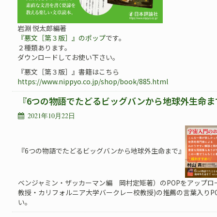
岩淵 悦太郎編著
『悪文［第３版］』のポップ
です。
２種類あります。
ダウンロードしてお使い下さい。
『悪文［第３版］』書籍はこちら
https://www.nippyo.co.jp/shop/book/885.html
『6つの物語でたどるビッグバンから地球外生命ま
2021年10月22日
『6つの物語でたどるビッグバンから地球外生命まで』
ベンジャミン・ザッカーマン編 岡村定矩著）のPOPをアップロ
教授・カリフォルニア大学バークレー校教授)の推薦の言葉入りP
い。