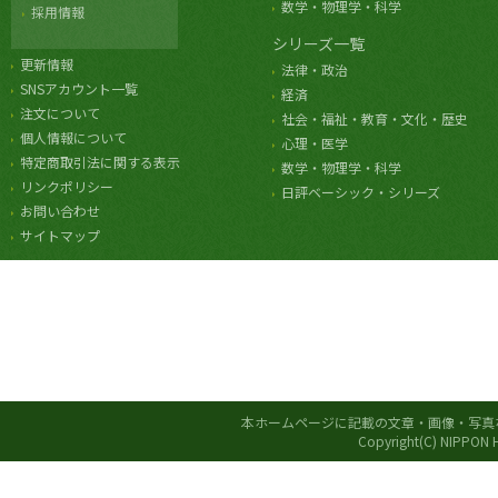
数学・物理学・科学
採用情報
シリーズ一覧
更新情報
法律・政治
SNSアカウント一覧
経済
注文について
社会・福祉・教育・文化・歴史
個人情報について
心理・医学
特定商取引法に関する表示
数学・物理学・科学
リンクポリシー
日評ベーシック・シリーズ
お問い合わせ
サイトマップ
本ホームページに記載の文章・画像・写真
Copyright(C) NIPPON