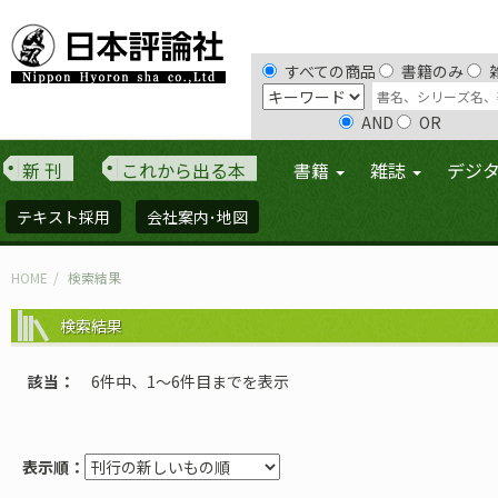
すべての商品
書籍のみ
AND
OR
新 刊
これから出る本
書籍
雑誌
デジ
テキスト採用
会社案内･地図
HOME
検索結果
検索結果
該当
6件中、1〜6件目までを表示
表示順：